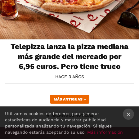
Telepizza lanza la pizza mediana
más grande del mercado por
6,95 euros. Pero tiene truco
HACE 3 AÑOS
MÁS ANTIGUAS
»
Utilizamos cookies de terceros para generar
ARCHIVO DE NOTICIAS
estadísticas de audiencia y mostrar publicidad
×
personalizada analizando tu navegación. Si sigues
navegando estarás aceptando su uso.
Más información