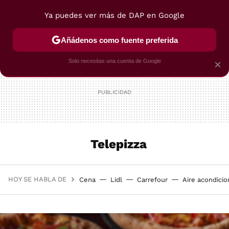
Ya puedes ver más de DAP en Google
MENÚ
NUEVO
Añádenos como fuente preferida
POSTRES
VIAJES
SELECCIÓN
VEGUI
Solo necesitas una cuenta de Google
×
Telepizza
HOY SE HABLA DE
Cena
Lidl
Carrefour
Aire acondici