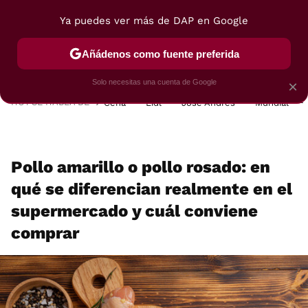
Ya puedes ver más de DAP en Google
MENÚ
NUEVO
Añádenos como fuente preferida
POSTRES
VIAJES
SELECCIÓN
VEGUI
Solo necesitas una cuenta de Google
×
HOY SE HABLA DE
Cena
Lidl
José Andrés
Mundial
Pollo amarillo o pollo rosado: en
qué se diferencian realmente en el
supermercado y cuál conviene
comprar