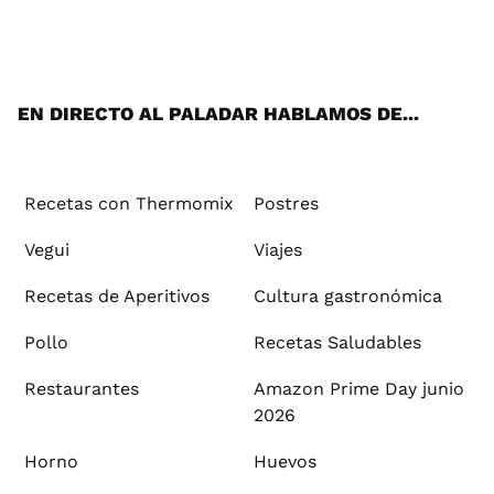
Wh
Twi
Fac
You
Inst
Pint
Flip
Tikt
E-
ats
tter
ebo
tub
agr
ere
boa
ok
mai
App
ok
e
am
st
rd
l
EN DIRECTO AL PALADAR HABLAMOS DE...
Recetas con Thermomix
Postres
Vegui
Viajes
Recetas de Aperitivos
Cultura gastronómica
Pollo
Recetas Saludables
Restaurantes
Amazon Prime Day junio
2026
Horno
Huevos