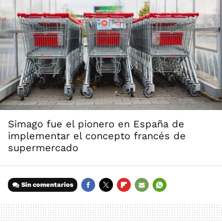
Simago fue el pionero en España de
implementar el concepto francés de
supermercado
Sin comentarios
FACEBOOK
TWITTER
FLIPBOARD
E-
WHATSAPP
MAIL