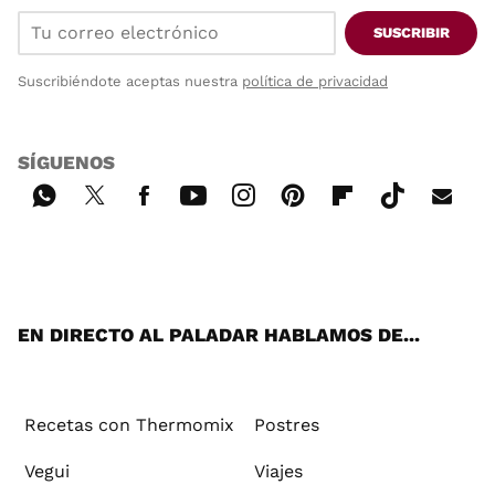
SUSCRIBIR
Suscribiéndote aceptas nuestra
política de privacidad
SÍGUENOS
Wh
Twi
Fac
You
Inst
Pint
Flip
Tikt
E-
ats
tter
ebo
tub
agr
ere
boa
ok
mai
App
ok
e
am
st
rd
l
EN DIRECTO AL PALADAR HABLAMOS DE...
Recetas con Thermomix
Postres
Vegui
Viajes