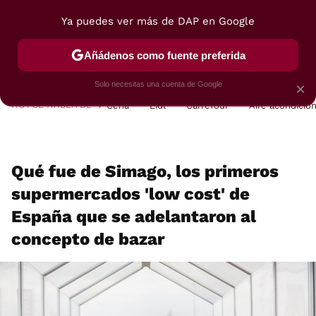
Ya puedes ver más de DAP en Google
MENÚ
NUEVO
Añádenos como fuente preferida
POSTRES
VIAJES
SELECCIÓN
VEGUI
Solo necesitas una cuenta de Google
×
HOY SE HABLA DE
Cena
Lidl
Carrefour
Aire acondicio
Qué fue de Simago, los primeros
supermercados 'low cost' de
España que se adelantaron al
concepto de bazar