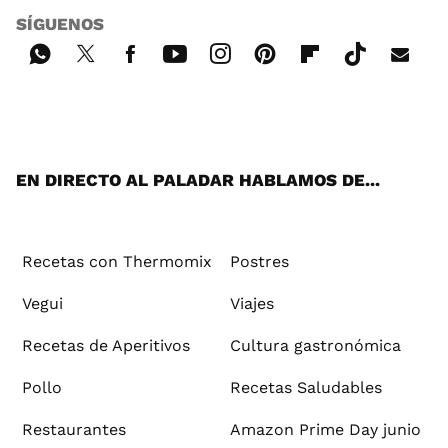
SÍGUENOS
Wh
Twi
Fac
You
Inst
Pint
Flip
Tikt
E-
ats
tter
ebo
tub
agr
ere
boa
ok
mai
App
ok
e
am
st
rd
l
EN DIRECTO AL PALADAR HABLAMOS DE...
Recetas con Thermomix
Postres
Vegui
Viajes
Recetas de Aperitivos
Cultura gastronómica
Pollo
Recetas Saludables
Restaurantes
Amazon Prime Day junio