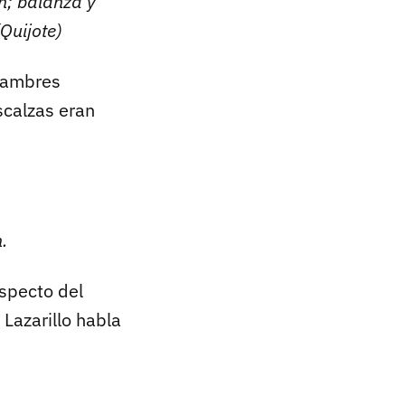
n; balanza y
(Quijote)
 hambres
scalzas eran
.
aspecto del
 Lazarillo habla