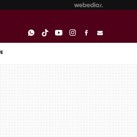
I
WHATSAPP
TIKTOK
YOUTUBE
INSTAGRAM
FACEBOOK
E-
MAIL