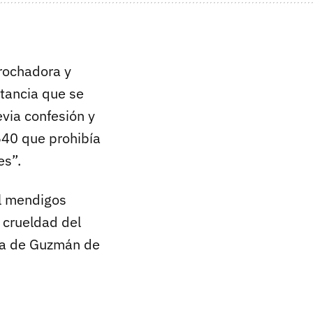
rochadora y
stancia que se
via confesión y
540 que prohibía
es”.
il mendigos
 crueldad del
 la de Guzmán de