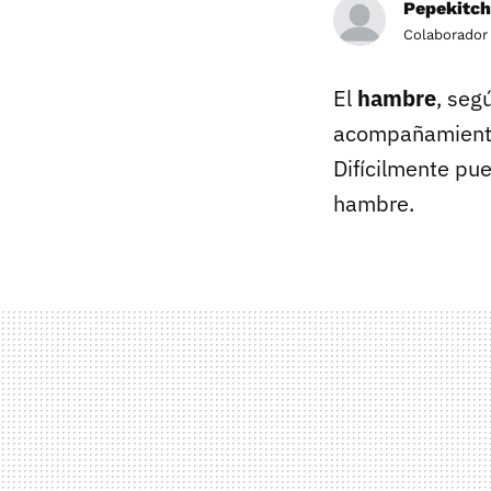
Pepekitc
Colaborador
El
hambre
, seg
acompañamiento 
Difícilmente pue
hambre.