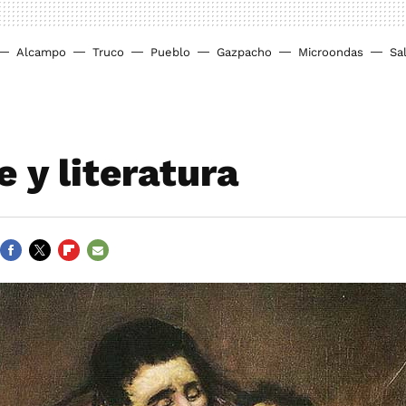
Alcampo
Truco
Pueblo
Gazpacho
Microondas
Sa
 y literatura
FACEBOOK
TWITTER
FLIPBOARD
E-
MAIL