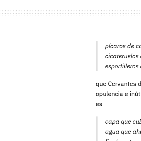
pícaros de co
cicateruelos
esportillero
que Cervantes 
opulencia e inút
es
capa que cub
agua que ahuy