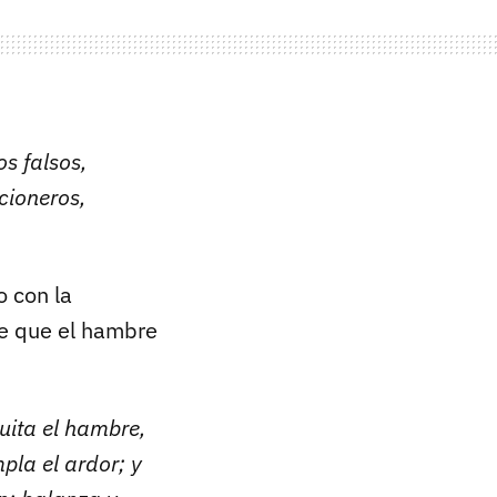
os falsos,
cioneros,
o con la
ee que el hambre
ita el hambre,
mpla el ardor; y