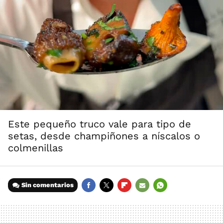
Este pequeño truco vale para tipo de
setas, desde champiñones a níscalos o
colmenillas
Sin comentarios
FACEBOOK
TWITTER
FLIPBOARD
E-
WHATSAPP
MAIL