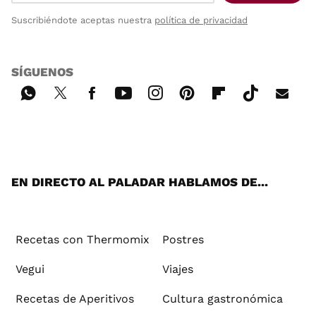
Suscribiéndote aceptas nuestra
política de privacidad
SÍGUENOS
Wh
Twi
Fac
You
Inst
Pint
Flip
Tikt
E-
ats
tter
ebo
tub
agr
ere
boa
ok
mai
App
ok
e
am
st
rd
l
EN DIRECTO AL PALADAR HABLAMOS DE...
Recetas con Thermomix
Postres
Vegui
Viajes
Recetas de Aperitivos
Cultura gastronómica