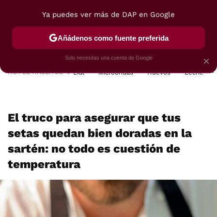
Ya puedes ver más de DAP en Google
MENÚ
NUEVO
Añádenos como fuente preferida
POSTRES
VIAJES
SELECCIÓN
VEGUI
Solo necesitas una cuenta de Google
×
HOY SE HABLA DE
Lidl
Microondas
Huevos
Leche
El truco para asegurar que tus
setas quedan bien doradas en la
sartén: no todo es cuestión de
temperatura