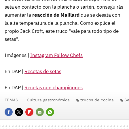
seta en contacto con la plancha o sartén, conseguirás
aumentar la
reacción de Maillard
que se desata con
la alta temperatura de la plancha. Como explica el
propio Jack Croft, este truco "vale para todo tipo de
setas".
Imágenes |
Instagram Fallow Chefs
En DAP |
Recetas de setas
En DAP |
Recetas con champiñones
TEMAS
Cultura gastronómica
trucos de cocina
Se
FACEBOOK
TWITTER
FLIPBOARD
E-
WHATSAPP
MAIL