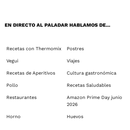
ats
tter
ebo
tub
agr
ere
boa
ok
mai
App
ok
e
am
st
rd
l
EN DIRECTO AL PALADAR HABLAMOS DE...
Recetas con Thermomix
Postres
Vegui
Viajes
Recetas de Aperitivos
Cultura gastronómica
Pollo
Recetas Saludables
Restaurantes
Amazon Prime Day junio
2026
Horno
Huevos