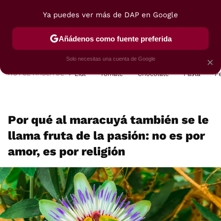
Ya puedes ver más de DAP en Google
MENÚ
NUEVO
Añádenos como fuente preferida
POSTRES
VIAJES
SELECCIÓN
VEGUI
Solo necesitas una cuenta de Google
×
HOY SE HABLA DE
Lidl
Tomate
Chocolate
Pasta
P
Por qué al maracuyá también se le
llama fruta de la pasión: no es por
amor, es por religión