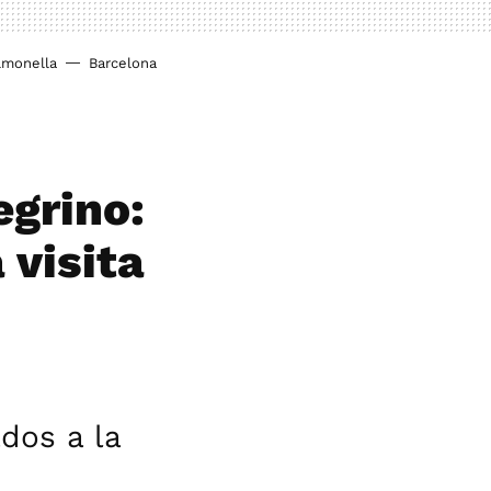
lmonella
Barcelona
egrino:
 visita
dos a la