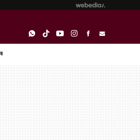
I
WHATSAPP
TIKTOK
YOUTUBE
INSTAGRAM
FACEBOOK
E-
MAIL