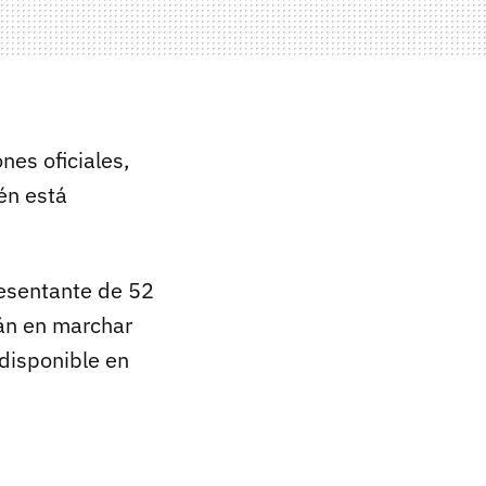
nes oficiales,
én está
resentante de 52
án en marchar
 disponible en