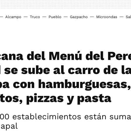
Alcampo
Truco
Pueblo
Gazpacho
Microondas
Sa
cana del Menú del Per
se sube al carro de la
pa con hamburguesas,
tos, pizzas y pasta
200 establecimientos están suma
papal