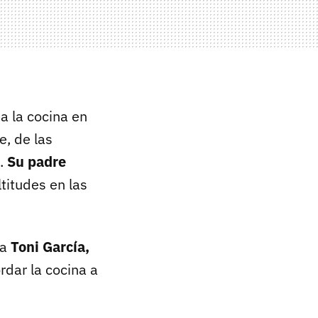
a la cocina en
, de las
n.
Su padre
ltitudes en las
ta
Toni García,
dar la cocina a