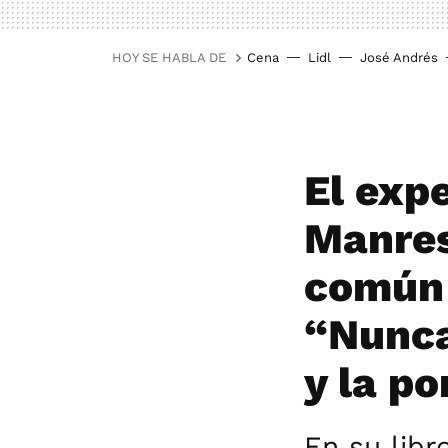
HOY SE HABLA DE
Cena
Lidl
José Andrés
El expe
Manres
común 
“Nunca
y la po
En su libr