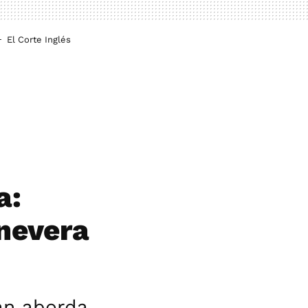
El Corte Inglés
a:
 nevera
lán aborda