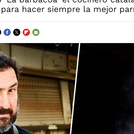
 para hacer siempre la mejor parr
FACEBOOK
TWITTER
FLIPBOARD
E-
MAIL