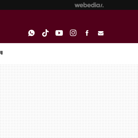
I
WHATSAPP
TIKTOK
YOUTUBE
INSTAGRAM
FACEBOOK
E-
MAIL