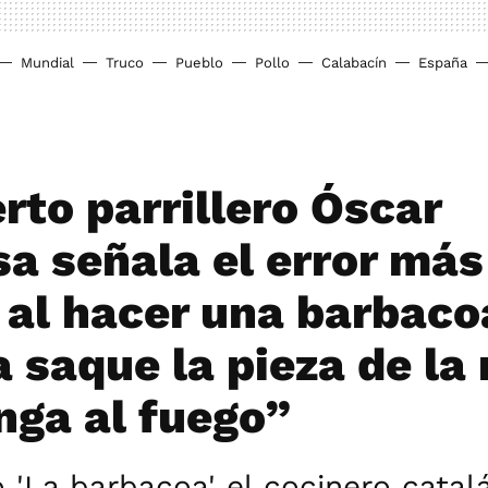
Mundial
Truco
Pueblo
Pollo
Calabacín
España
rto parrillero Óscar
a señala el error más
al hacer una barbaco
 saque la pieza de la
nga al fuego”
o 'La barbacoa' el cocinero cata