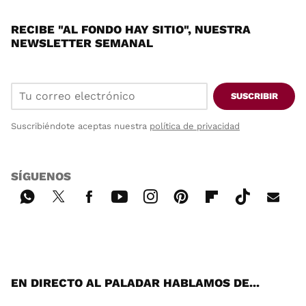
RECIBE "AL FONDO HAY SITIO", NUESTRA
NEWSLETTER SEMANAL
SUSCRIBIR
Suscribiéndote aceptas nuestra
política de privacidad
SÍGUENOS
Wh
Twi
Fac
You
Inst
Pint
Flip
Tikt
E-
ats
tter
ebo
tub
agr
ere
boa
ok
mai
App
ok
e
am
st
rd
l
EN DIRECTO AL PALADAR HABLAMOS DE...