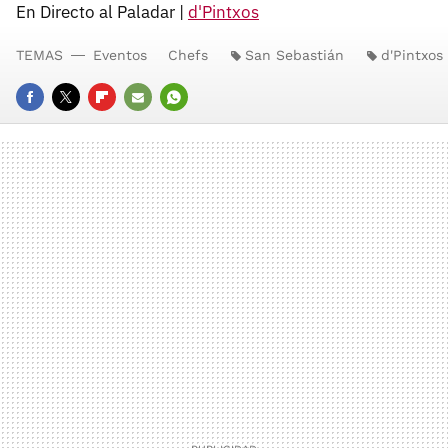
En Directo al Paladar |
d'Pintxos
TEMAS
Eventos
Chefs
San Sebastián
d'Pintxos
FACEBOOK
TWITTER
FLIPBOARD
E-
WHATSAPP
MAIL