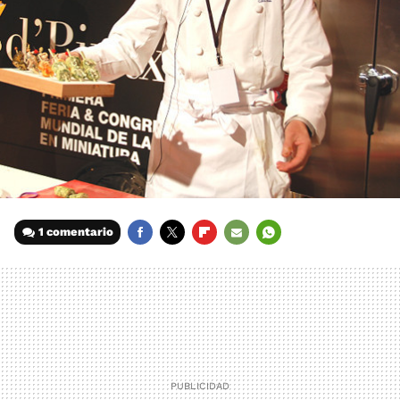
1 comentario
FACEBOOK
TWITTER
FLIPBOARD
E-
WHATSAPP
MAIL