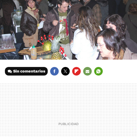
Sin comentarios
FACEBOOK
TWITTER
FLIPBOARD
E-
WHATSAPP
MAIL