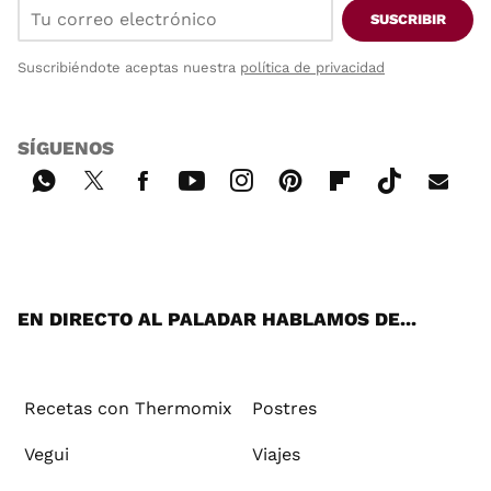
SUSCRIBIR
Suscribiéndote aceptas nuestra
política de privacidad
SÍGUENOS
Wh
Twi
Fac
You
Inst
Pint
Flip
Tikt
E-
ats
tter
ebo
tub
agr
ere
boa
ok
mai
App
ok
e
am
st
rd
l
EN DIRECTO AL PALADAR HABLAMOS DE...
Recetas con Thermomix
Postres
Vegui
Viajes