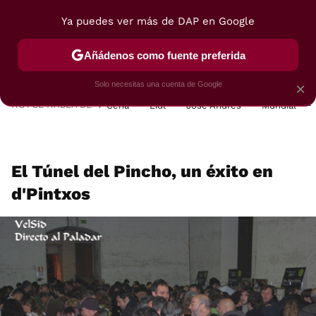
Ya puedes ver más de DAP en Google
MENÚ
NUEVO
Añádenos como fuente preferida
POSTRES
VIAJES
SELECCIÓN
VEGUI
Solo necesitas una cuenta de Google
×
HOY SE HABLA DE
Cena
Lidl
José Andrés
Mundial
El Túnel del Pincho, un éxito en
d'Pintxos