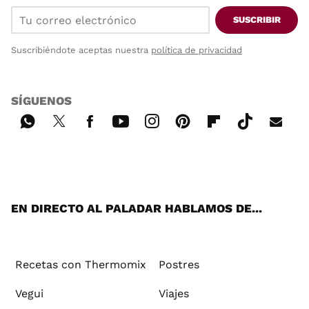
SUSCRIBIR
Suscribiéndote aceptas nuestra
política de privacidad
SÍGUENOS
Wh
Twi
Fac
You
Inst
Pint
Flip
Tikt
E-
ats
tter
ebo
tub
agr
ere
boa
ok
mai
App
ok
e
am
st
rd
l
EN DIRECTO AL PALADAR HABLAMOS DE...
Recetas con Thermomix
Postres
Vegui
Viajes