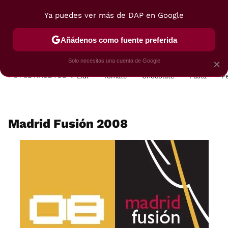
Ya puedes ver más de DAP en Google
MENÚ
NUEVO
Añádenos como fuente preferida
POSTRES
VIAJES
SELECCIÓN
VEGUI
Solo necesitas una cuenta de Google
×
HOY SE HABLA DE
Lidl
Tomate
Chocolate
Pasta
P
Madrid Fusión 2008