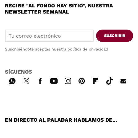
RECIBE "AL FONDO HAY SITIO", NUESTRA
NEWSLETTER SEMANAL
SUSCRIBIR
Suscribiéndote aceptas nuestra
política de privacidad
SÍGUENOS
Wh
Twi
Fac
You
Inst
Pint
Flip
Tikt
E-
ats
tter
ebo
tub
agr
ere
boa
ok
mai
App
ok
e
am
st
rd
l
EN DIRECTO AL PALADAR HABLAMOS DE...