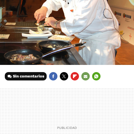
Sin comentarios
FACEBOOK
TWITTER
FLIPBOARD
E-
WHATSAPP
MAIL