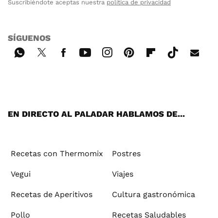
Suscribiéndote aceptas nuestra
política de privacidad
SÍGUENOS
Wh
Twi
Fac
You
Inst
Pint
Flip
Tikt
E-
ats
tter
ebo
tub
agr
ere
boa
ok
mai
App
ok
e
am
st
rd
l
EN DIRECTO AL PALADAR HABLAMOS DE...
Recetas con Thermomix
Postres
Vegui
Viajes
Recetas de Aperitivos
Cultura gastronómica
Pollo
Recetas Saludables