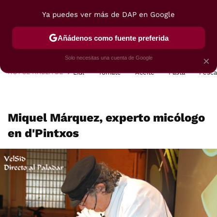
Ya puedes ver más de DAP en Google
MENÚ
NUEVO
Añádenos como fuente preferida
POSTRES
VIAJES
SELECCIÓN
VEGUI
Solo necesitas una cuenta de Google
×
HOY SE HABLA DE
Lidl
Tomate
Aceite
Pasta
Pesc
Miquel Márquez, experto micólogo
en d'Pintxos