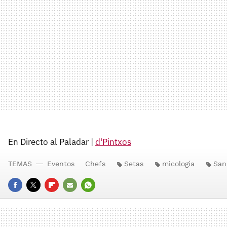
En Directo al Paladar |
d'Pintxos
TEMAS
Eventos
Chefs
Setas
micología
San
FACEBOOK
TWITTER
FLIPBOARD
E-
WHATSAPP
MAIL