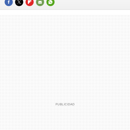
FACEBOOK
TWITTER
FLIPBOARD
E-
WHATSAPP
MAIL