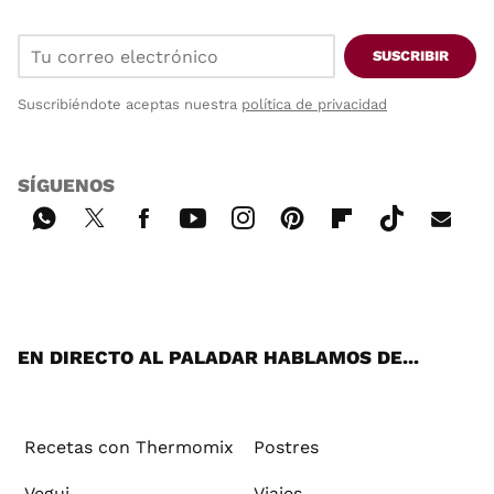
SUSCRIBIR
Suscribiéndote aceptas nuestra
política de privacidad
SÍGUENOS
Wh
Twi
Fac
You
Inst
Pint
Flip
Tikt
E-
ats
tter
ebo
tub
agr
ere
boa
ok
mai
App
ok
e
am
st
rd
l
EN DIRECTO AL PALADAR HABLAMOS DE...
Recetas con Thermomix
Postres
Vegui
Viajes