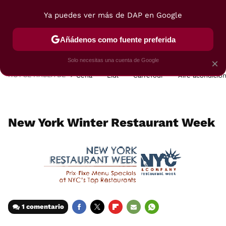
Ya puedes ver más de DAP en Google
MENÚ
NUEVO
Añádenos como fuente preferida
POSTRES
VIAJES
SELECCIÓN
VEGUI
Solo necesitas una cuenta de Google
×
HOY SE HABLA DE
Cena
Lidl
Carrefour
Aire acondicio
New York Winter Restaurant Week
1 comentario
FACEBOOK
TWITTER
FLIPBOARD
E-
WHATSAPP