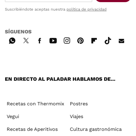
Suscribiéndote aceptas nuestra
política de privacidad
SÍGUENOS
Wh
Twi
Fac
You
Inst
Pint
Flip
Tikt
E-
ats
tter
ebo
tub
agr
ere
boa
ok
mai
App
ok
e
am
st
rd
l
EN DIRECTO AL PALADAR HABLAMOS DE...
Recetas con Thermomix
Postres
Vegui
Viajes
Recetas de Aperitivos
Cultura gastronómica