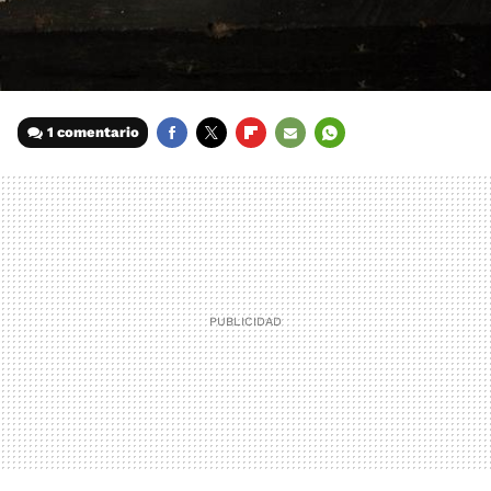
1 comentario
FACEBOOK
TWITTER
FLIPBOARD
E-
WHATSAPP
MAIL