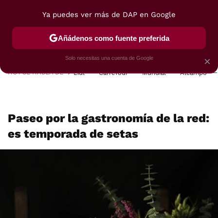
Ya puedes ver más de DAP en Google
MENÚ
NUEVO
Añádenos como fuente preferida
POSTRES
VIAJES
SELECCIÓN
VEGUI
Solo necesitas una cuenta de Google
×
HOY SE HABLA DE
Lidl
Carrefour
Mundial
Alcampo
Paseo por la gastronomía de la red:
es temporada de setas