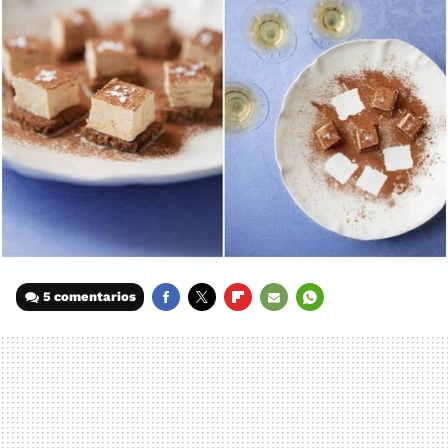
5 comentarios
FACEBOOK
TWITTER
FLIPBOARD
E-
WHATSAPP
MAIL