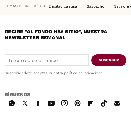
TEMAS DE INTERÉS
Ensaladilla rusa
Gazpacho
Salmore
RECIBE "AL FONDO HAY SITIO", NUESTRA
NEWSLETTER SEMANAL
SUSCRIBIR
Suscribiéndote aceptas nuestra
política de privacidad
SÍGUENOS
Wh
Twi
Fac
You
Inst
Pint
Flip
Tikt
E-
ats
tter
ebo
tub
agr
ere
boa
ok
mai
App
ok
e
am
st
rd
l