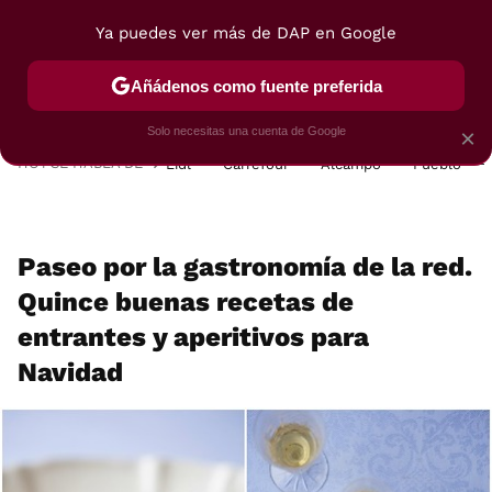
Ya puedes ver más de DAP en Google
MENÚ
NUEVO
Añádenos como fuente preferida
POSTRES
VIAJES
SELECCIÓN
VEGUI
Solo necesitas una cuenta de Google
×
HOY SE HABLA DE
Lidl
Carrefour
Alcampo
Pueblo
Paseo por la gastronomía de la red.
Quince buenas recetas de
entrantes y aperitivos para
Navidad