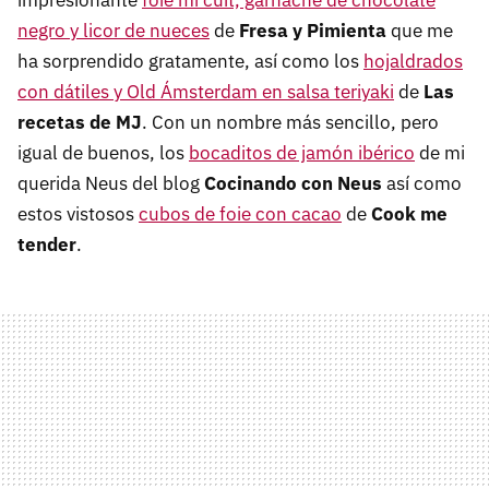
impresionante
foie mi cuit, garnache de chocolate
negro y licor de nueces
de
Fresa y Pimienta
que me
ha sorprendido gratamente, así como los
hojaldrados
con dátiles y Old Ámsterdam en salsa teriyaki
de
Las
recetas de MJ
. Con un nombre más sencillo, pero
igual de buenos, los
bocaditos de jamón ibérico
de mi
querida Neus del blog
Cocinando con Neus
así como
estos vistosos
cubos de foie con cacao
de
Cook me
tender
.