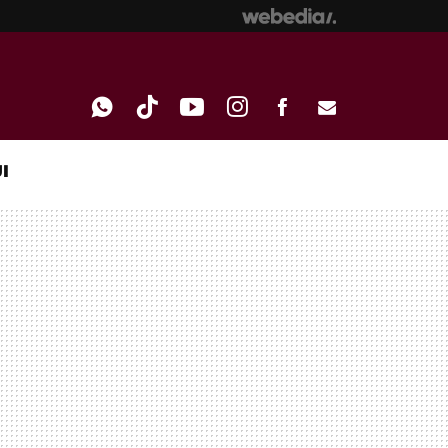
I
WHATSAPP
TIKTOK
YOUTUBE
INSTAGRAM
FACEBOOK
E-
MAIL