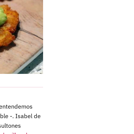
s entendemos
le -. Isabel de
sultones