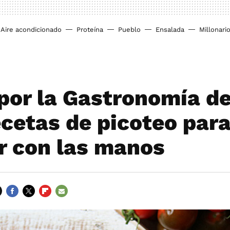
Aire acondicionado
Proteína
Pueblo
Ensalada
Millonari
por la Gastronomía de
ecetas de picoteo par
r con las manos
FACEBOOK
TWITTER
FLIPBOARD
E-
MAIL