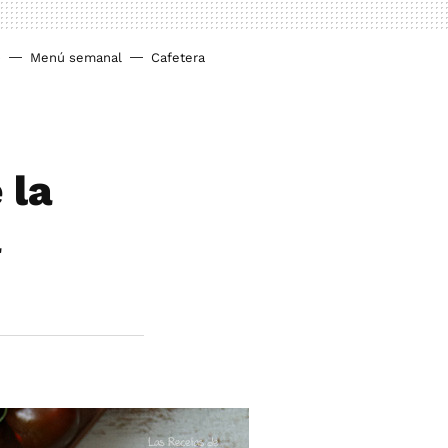
o
Menú semanal
Cafetera
 la
a