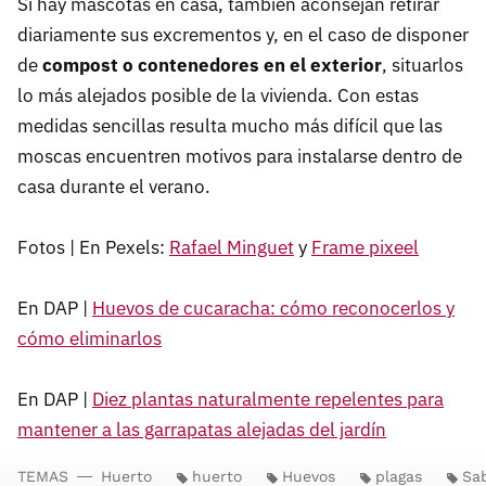
Si hay mascotas en casa, también aconsejan retirar
diariamente sus excrementos y, en el caso de disponer
de
compost o contenedores en el exterior
, situarlos
lo más alejados posible de la vivienda. Con estas
medidas sencillas resulta mucho más difícil que las
moscas encuentren motivos para instalarse dentro de
casa durante el verano.
Fotos | En Pexels:
Rafael Minguet
y
Frame pixeel
En DAP |
Huevos de cucaracha: cómo reconocerlos y
cómo eliminarlos
En DAP |
Diez plantas naturalmente repelentes para
mantener a las garrapatas alejadas del jardín
TEMAS
Huerto
huerto
Huevos
plagas
Sa