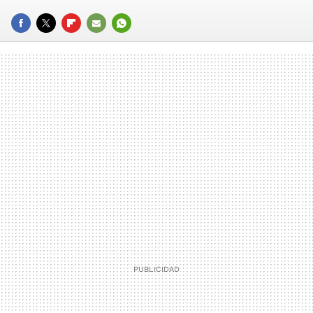
FACEBOOK
TWITTER
FLIPBOARD
E-
WHATSAPP
MAIL