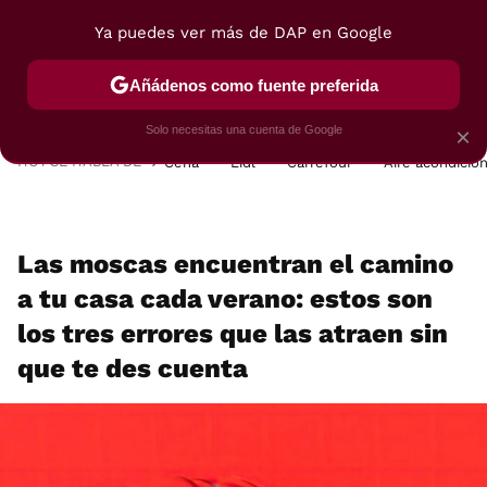
Ya puedes ver más de DAP en Google
MENÚ
NUEVO
Añádenos como fuente preferida
POSTRES
VIAJES
SELECCIÓN
VEGUI
Solo necesitas una cuenta de Google
×
HOY SE HABLA DE
Cena
Lidl
Carrefour
Aire acondicio
Las moscas encuentran el camino
a tu casa cada verano: estos son
los tres errores que las atraen sin
que te des cuenta