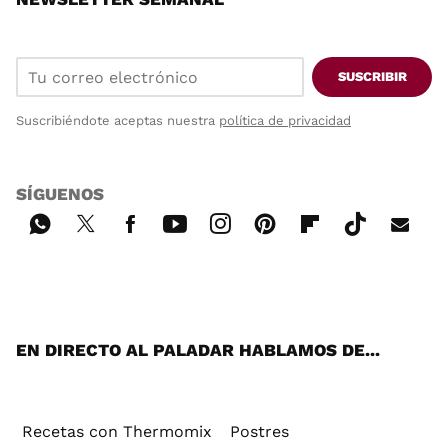
SUSCRIBIR
Suscribiéndote aceptas nuestra
política de privacidad
SÍGUENOS
Wh
Twi
Fac
You
Inst
Pint
Flip
Tikt
E-
ats
tter
ebo
tub
agr
ere
boa
ok
mai
App
ok
e
am
st
rd
l
EN DIRECTO AL PALADAR HABLAMOS DE...
Recetas con Thermomix
Postres