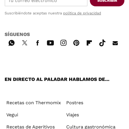
SUSCRIBIR
Suscribiéndote aceptas nuestra
política de privacidad
SÍGUENOS
Wh
Twi
Fac
You
Inst
Pint
Flip
Tikt
E-
ats
tter
ebo
tub
agr
ere
boa
ok
mai
App
ok
e
am
st
rd
l
EN DIRECTO AL PALADAR HABLAMOS DE...
Recetas con Thermomix
Postres
Vegui
Viajes
Recetas de Aperitivos
Cultura gastronómica