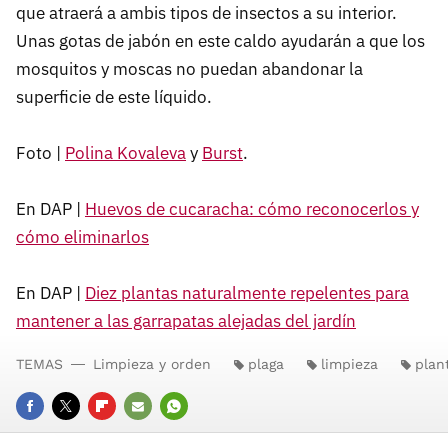
que atraerá a ambis tipos de insectos a su interior.
Unas gotas de jabón en este caldo ayudarán a que los
mosquitos y moscas no puedan abandonar la
superficie de este líquido.
Foto |
Polina Kovaleva
y
Burst
.
En DAP |
Huevos de cucaracha: cómo reconocerlos y
cómo eliminarlos
En DAP |
Diez plantas naturalmente repelentes para
mantener a las garrapatas alejadas del jardín
TEMAS
Limpieza y orden
plaga
limpieza
plan
FACEBOOK
TWITTER
FLIPBOARD
E-
WHATSAPP