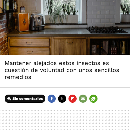
Mantener alejados estos insectos es
cuestión de voluntad con unos sencillos
remedios
Sin comentarios
FACEBOOK
TWITTER
FLIPBOARD
E-
WHATSAPP
MAIL