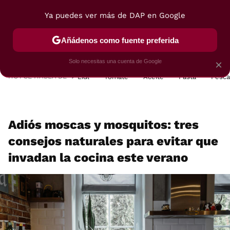
Ya puedes ver más de DAP en Google
MENÚ
NUEVO
Añádenos como fuente preferida
POSTRES
VIAJES
SELECCIÓN
VEGUI
Solo necesitas una cuenta de Google
×
HOY SE HABLA DE
Lidl
Tomate
Aceite
Pasta
Pesc
Adiós moscas y mosquitos: tres
consejos naturales para evitar que
invadan la cocina este verano