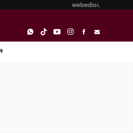
I
WHATSAPP
TIKTOK
YOUTUBE
INSTAGRAM
FACEBOOK
E-
MAIL