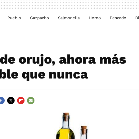
Pueblo
Gazpacho
Salmonella
Horno
Pescado
D
 de orujo, ahora más
ble que nunca
ACEBOOK
TWITTER
FLIPBOARD
E-
MAIL