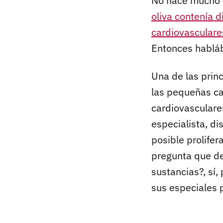
No hace mucho 
oliva contenía 
cardiovasculares
Entonces hablá
Una de las princ
las pequeñas ca
cardiovasculare
especialista, di
posible prolife
pregunta que de
sustancias?, sí
sus especiales 