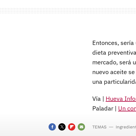
Entonces, sería
dieta preventiva
mercado, será 
nuevo aceite se 
una particularid
Vía |
Hueva Info
Paladar |
Un com
TEMAS
Ingredien
de la Gra
FACEBOOK
TWITTER
FLIPBOARD
E-