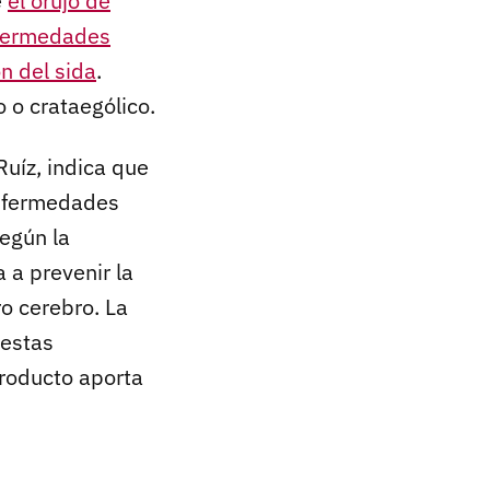
e
el orujo de
nfermedades
n del sida
.
o crataególico.
Ruíz, indica que
enfermedades
egún la
a a prevenir la
o cerebro. La
 estas
producto aporta