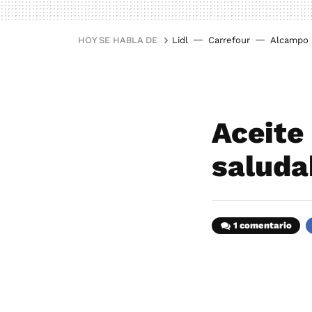
HOY SE HABLA DE
Lidl
Carrefour
Alcampo
Aceite
saluda
1 comentario
F