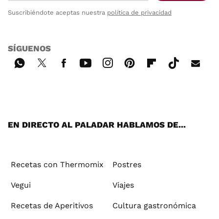
Suscribiéndote aceptas nuestra
política de privacidad
SÍGUENOS
Wh
Twi
Fac
You
Inst
Pint
Flip
Tikt
E-
ats
tter
ebo
tub
agr
ere
boa
ok
mai
App
ok
e
am
st
rd
l
EN DIRECTO AL PALADAR HABLAMOS DE...
Recetas con Thermomix
Postres
Vegui
Viajes
Recetas de Aperitivos
Cultura gastronómica