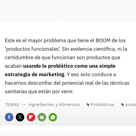
Este es el mayor problema que tiene el BOOM de los
'productos funcionales'. Sin evidencia científica, ni la
certidumbre de que funcionan son productos que
acaban
usando lo probiótico como una simple
estrategia de marketing
. Y eso solo conduce a
hacernos desconfiar del potencial real de las técnicas
sanitarias que están por venir.
TEMAS
Ingredientes y Alimentos
Probióticos
prod
FACEBOOK
TWITTER
FLIPBOARD
E-
WHATSAPP
MAIL