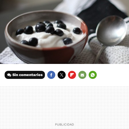
Sin comentarios
FACEBOOK
TWITTER
FLIPBOARD
E-
WHATSAPP
MAIL