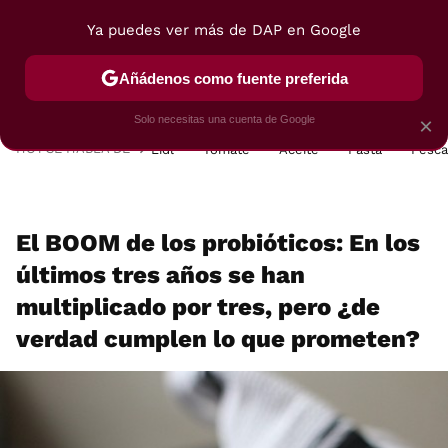
Ya puedes ver más de DAP en Google
MENÚ
NUEVO
Añádenos como fuente preferida
POSTRES
VIAJES
SELECCIÓN
VEGUI
Solo necesitas una cuenta de Google
×
HOY SE HABLA DE
Lidl
Tomate
Aceite
Pasta
Pesc
El BOOM de los probióticos: En los
últimos tres años se han
multiplicado por tres, pero ¿de
verdad cumplen lo que prometen?