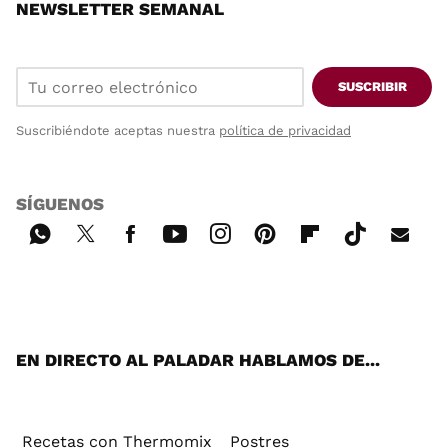
NEWSLETTER SEMANAL
SUSCRIBIR
Suscribiéndote aceptas nuestra
política de privacidad
SÍGUENOS
Wh
Twi
Fac
You
Inst
Pint
Flip
Tikt
E-
ats
tter
ebo
tub
agr
ere
boa
ok
mai
App
ok
e
am
st
rd
l
EN DIRECTO AL PALADAR HABLAMOS DE...
Recetas con Thermomix
Postres