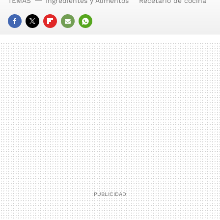
TEMAS
Ingredientes y Alimentos
Recetario de cocina
FACEBOOK
TWITTER
FLIPBOARD
E-
WHATSAPP
MAIL