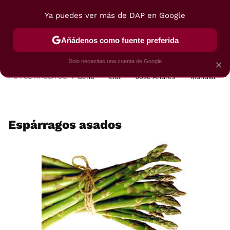
Ya puedes ver más de DAP en Google
MENÚ
NUEVO
Añádenos como fuente preferida
POSTRES
VIAJES
SELECCIÓN
VEGUI
Solo necesitas una cuenta de Google
×
HOY SE HABLA DE
Cena
Lidl
José Andrés
Mundial
Espárragos asados