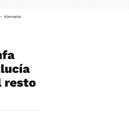
Alemania
nfa
lucía
 resto