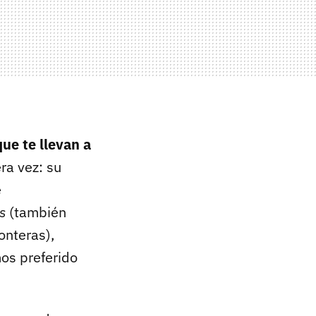
ue te llevan a
ra vez: su
e
s
(también
onteras),
os preferido