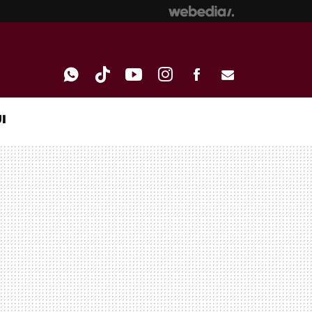
I
WHATSAPP
TIKTOK
YOUTUBE
INSTAGRAM
FACEBOOK
E-
MAIL