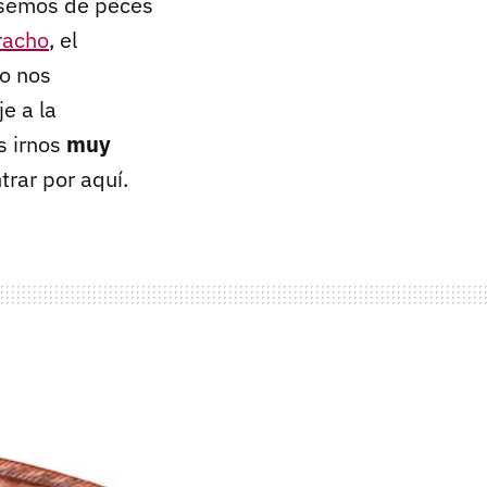
tásemos de peces
racho
, el
no nos
e a la
s irnos
muy
rar por aquí.