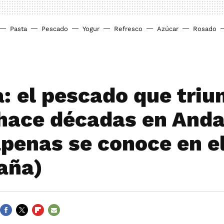
Pasta
Pescado
Yogur
Refresco
Azúcar
Rosado
: el pescado que triu
hace décadas en Anda
apenas se conoce en el
aña)
FACEBOOK
TWITTER
FLIPBOARD
E-