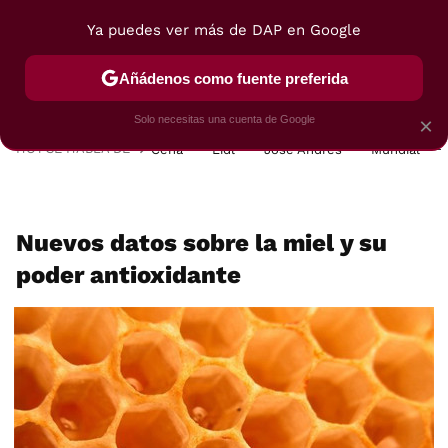
Ya puedes ver más de DAP en Google
MENÚ
NUEVO
Añádenos como fuente preferida
POSTRES
VIAJES
SELECCIÓN
VEGUI
Solo necesitas una cuenta de Google
×
HOY SE HABLA DE
Cena
Lidl
José Andrés
Mundial
Nuevos datos sobre la miel y su
poder antioxidante