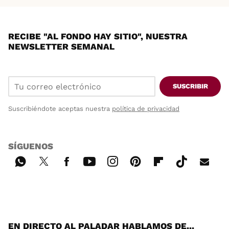
RECIBE "AL FONDO HAY SITIO", NUESTRA
NEWSLETTER SEMANAL
SUSCRIBIR
Suscribiéndote aceptas nuestra
política de privacidad
SÍGUENOS
Wh
Twi
Fac
You
Inst
Pint
Flip
Tikt
E-
ats
tter
ebo
tub
agr
ere
boa
ok
mai
App
ok
e
am
st
rd
l
EN DIRECTO AL PALADAR HABLAMOS DE...