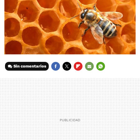
Sin comentarios
FACEBOOK
TWITTER
FLIPBOARD
E-
WHATSAPP
MAIL