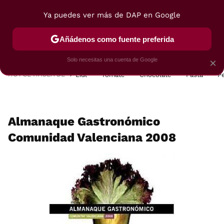
Ya puedes ver más de DAP en Google
MENÚ
NUEVO
Añádenos como fuente preferida
POSTRES
VIAJES
SELECCIÓN
VEGUI
Solo necesitas una cuenta de Google
×
HOY SE HABLA DE
Lidl
Tomate
Chocolate
Pasta
P
Almanaque Gastronómico
Comunidad Valenciana 2008