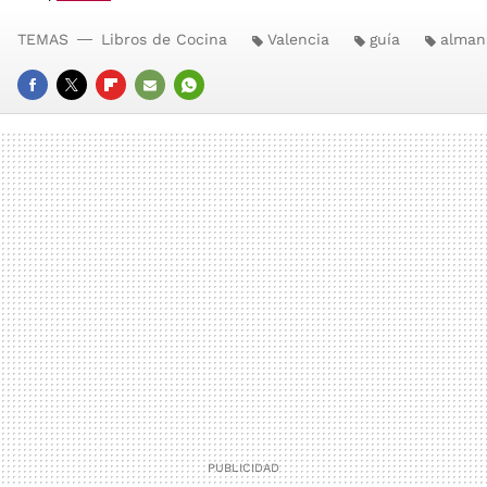
TEMAS
Libros de Cocina
Valencia
guía
alman
FACEBOOK
TWITTER
FLIPBOARD
E-
WHATSAPP
MAIL