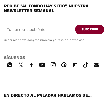
RECIBE "AL FONDO HAY SITIO", NUESTRA
NEWSLETTER SEMANAL
SUSCRIBIR
Suscribiéndote aceptas nuestra
política de privacidad
SÍGUENOS
Wh
Twi
Fac
You
Inst
Pint
Flip
Tikt
E-
ats
tter
ebo
tub
agr
ere
boa
ok
mai
App
ok
e
am
st
rd
l
EN DIRECTO AL PALADAR HABLAMOS DE...