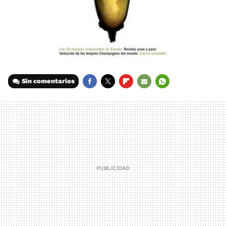
Sin comentarios
FACEBOOK
TWITTER
FLIPBOARD
E-
WHATSAPP
MAIL