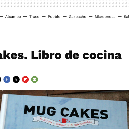
Alcampo
Truco
Pueblo
Gazpacho
Microondas
Sa
kes. Libro de cocina
FACEBOOK
TWITTER
FLIPBOARD
E-
MAIL