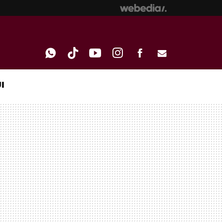
I
WHATSAPP
TIKTOK
YOUTUBE
INSTAGRAM
FACEBOOK
E-
MAIL