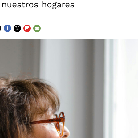
 nuestros hogares
FACEBOOK
TWITTER
FLIPBOARD
E-
MAIL