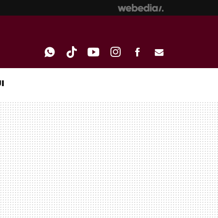
I
WHATSAPP
TIKTOK
YOUTUBE
INSTAGRAM
FACEBOOK
E-
MAIL