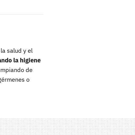
a salud y el
ando la higiene
limpiando de
 gérmenes o