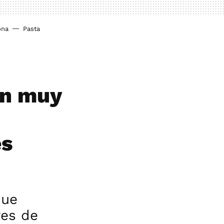
ona
Pasta
on muy
es
que
res de