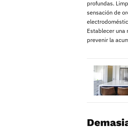
profundas. Lim
sensación de ord
electrodoméstic
Establecer una 
prevenir la acu
Demasia