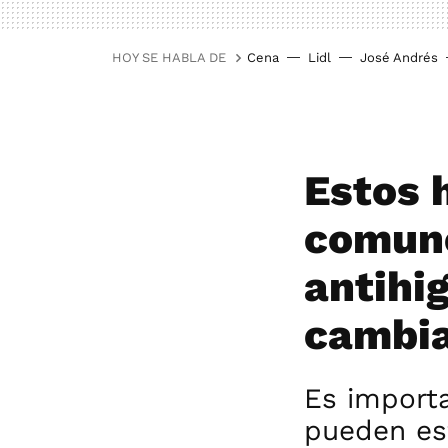
HOY SE HABLA DE
Cena
Lidl
José Andrés
Estos 
comune
antihi
cambia
Es import
pueden est