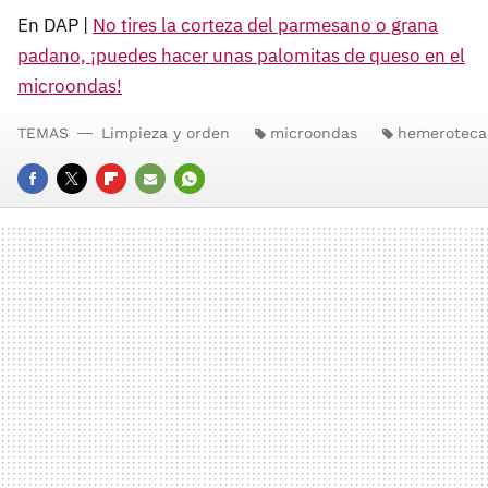
En DAP |
No tires la corteza del parmesano o grana
padano, ¡puedes hacer unas palomitas de queso en el
microondas!
TEMAS
Limpieza y orden
microondas
hemeroteca
FACEBOOK
TWITTER
FLIPBOARD
E-
WHATSAPP
MAIL