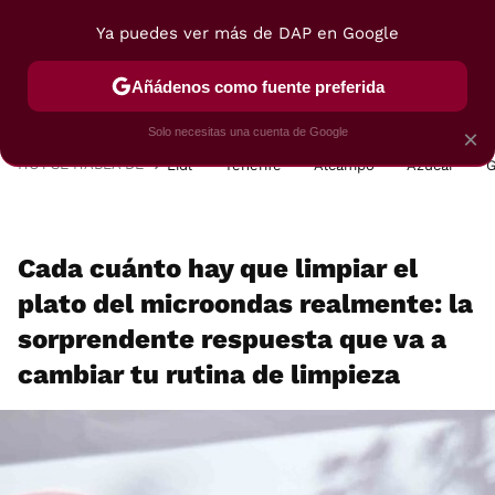
Ya puedes ver más de DAP en Google
MENÚ
NUEVO
Añádenos como fuente preferida
POSTRES
VIAJES
SELECCIÓN
VEGUI
Solo necesitas una cuenta de Google
×
HOY SE HABLA DE
Lidl
Tenerife
Alcampo
Azúcar
G
Cada cuánto hay que limpiar el
plato del microondas realmente: la
sorprendente respuesta que va a
cambiar tu rutina de limpieza