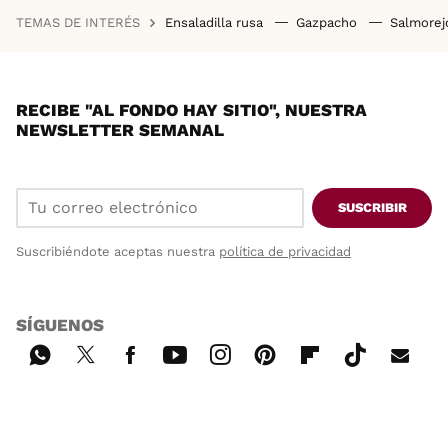
TEMAS DE INTERÉS
Ensaladilla rusa
Gazpacho
Salmore
RECIBE "AL FONDO HAY SITIO", NUESTRA
NEWSLETTER SEMANAL
SUSCRIBIR
Suscribiéndote aceptas nuestra
política de privacidad
SÍGUENOS
Wh
Twi
Fac
You
Inst
Pint
Flip
Tikt
E-
ats
tter
ebo
tub
agr
ere
boa
ok
mai
App
ok
e
am
st
rd
l