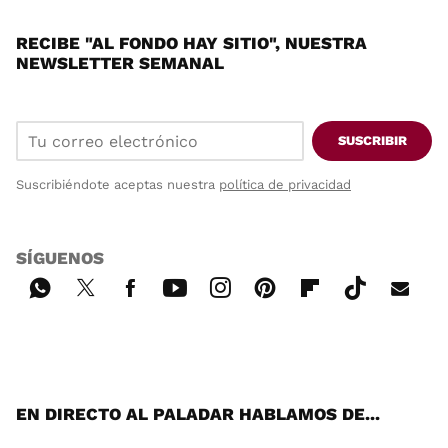
RECIBE "AL FONDO HAY SITIO", NUESTRA
NEWSLETTER SEMANAL
SUSCRIBIR
Suscribiéndote aceptas nuestra
política de privacidad
SÍGUENOS
Wh
Twi
Fac
You
Inst
Pint
Flip
Tikt
E-
ats
tter
ebo
tub
agr
ere
boa
ok
mai
App
ok
e
am
st
rd
l
EN DIRECTO AL PALADAR HABLAMOS DE...