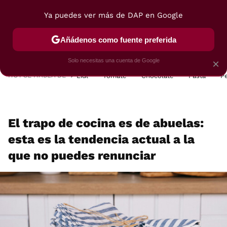
Ya puedes ver más de DAP en Google
MENÚ
NUEVO
Añádenos como fuente preferida
POSTRES
VIAJES
SELECCIÓN
VEGUI
Solo necesitas una cuenta de Google
×
HOY SE HABLA DE
Lidl
Tomate
Chocolate
Pasta
P
El trapo de cocina es de abuelas:
esta es la tendencia actual a la
que no puedes renunciar