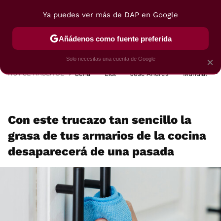
Ya puedes ver más de DAP en Google
MENÚ
NUEVO
Añádenos como fuente preferida
POSTRES
VIAJES
SELECCIÓN
VEGUI
Solo necesitas una cuenta de Google
×
HOY SE HABLA DE
Cena
Lidl
José Andrés
Mundial
Con este trucazo tan sencillo la
grasa de tus armarios de la cocina
desaparecerá de una pasada