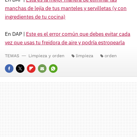
manchas de lejía de tus manteles y servilletas (y con
ingredientes de tu cocina)
En DAP |
Este es el error común que debes evitar cada
vez que usas tu freidora de aire y podría estropearla
TEMAS
Limpieza y orden
limpieza
orden
FACEBOOK
TWITTER
FLIPBOARD
E-
WHATSAPP
MAIL