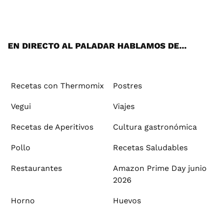
ats
tter
ebo
tub
agr
ere
boa
ok
mai
App
ok
e
am
st
rd
l
EN DIRECTO AL PALADAR HABLAMOS DE...
Recetas con Thermomix
Postres
Vegui
Viajes
Recetas de Aperitivos
Cultura gastronómica
Pollo
Recetas Saludables
Restaurantes
Amazon Prime Day junio
2026
Horno
Huevos