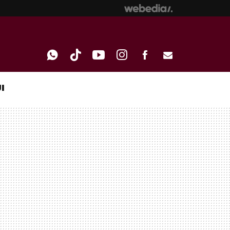
I
WHATSAPP
TIKTOK
YOUTUBE
INSTAGRAM
FACEBOOK
E-
MAIL