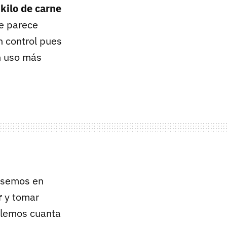
kilo de carne
ue parece
n control pues
n uso más
 usemos en
r
y tomar
ulemos cuanta