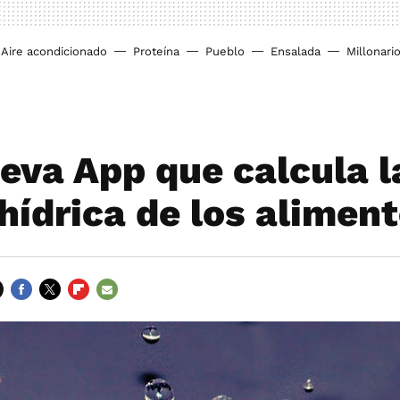
Aire acondicionado
Proteína
Pueblo
Ensalada
Millonari
eva App que calcula l
 hídrica de los alimen
FACEBOOK
TWITTER
FLIPBOARD
E-
MAIL