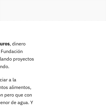
euros
, dinero
, Fundación
llando proyectos
undo.
iar a la
ntos alimentos,
ón pero que con
menor de agua. Y