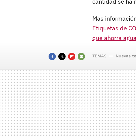
cantidad se ha 
Más información
Etiquetas de CO
que ahorra agua
TEMAS
Nuevas t
FACEBOOK
TWITTER
FLIPBOARD
E-
MAIL