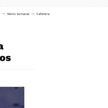
o
Menú semanal
Cafetera
a
tos