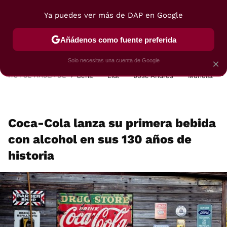
Ya puedes ver más de DAP en Google
MENÚ
NUEVO
Añádenos como fuente preferida
POSTRES
VIAJES
SELECCIÓN
VEGUI
Solo necesitas una cuenta de Google
×
HOY SE HABLA DE
Cena
Lidl
José Andrés
Mundial
Coca-Cola lanza su primera bebida
con alcohol en sus 130 años de
historia