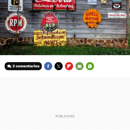
3 comentarios
FACEBOOK
TWITTER
FLIPBOARD
E-
WHATSAPP
MAIL