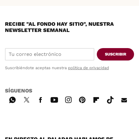
RECIBE "AL FONDO HAY SITIO", NUESTRA
NEWSLETTER SEMANAL
SUSCRIBIR
Suscribiéndote aceptas nuestra
política de privacidad
SÍGUENOS
Wh
Twi
Fac
You
Inst
Pint
Flip
Tikt
E-
ats
tter
ebo
tub
agr
ere
boa
ok
mai
App
ok
e
am
st
rd
l
EN DIRECTO AL PALADAR HABLAMOS DE...