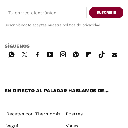
SUSCRIBIR
Suscribiéndote aceptas nuestra
política de privacidad
SÍGUENOS
Wh
Twi
Fac
You
Inst
Pint
Flip
Tikt
E-
ats
tter
ebo
tub
agr
ere
boa
ok
mai
App
ok
e
am
st
rd
l
EN DIRECTO AL PALADAR HABLAMOS DE...
Recetas con Thermomix
Postres
Vegui
Viajes