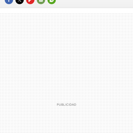
FACEBOOK
TWITTER
FLIPBOARD
E-
WHATSAPP
MAIL