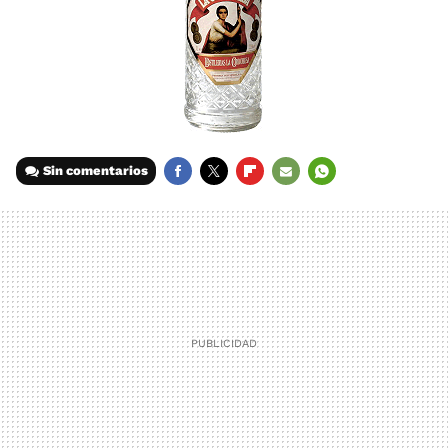
Sin comentarios
FACEBOOK
TWITTER
FLIPBOARD
E-
WHATSAPP
MAIL