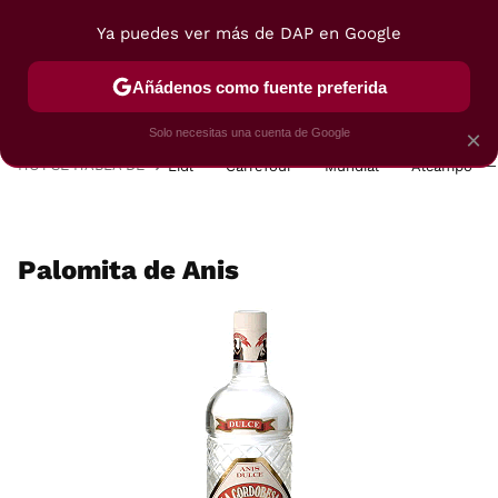
Ya puedes ver más de DAP en Google
MENÚ
NUEVO
Añádenos como fuente preferida
POSTRES
VIAJES
SELECCIÓN
VEGUI
Solo necesitas una cuenta de Google
×
HOY SE HABLA DE
Lidl
Carrefour
Mundial
Alcampo
Palomita de Anis