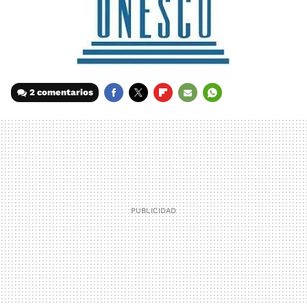
2 comentarios
FACEBOOK
TWITTER
FLIPBOARD
E-
WHATSAPP
MAIL