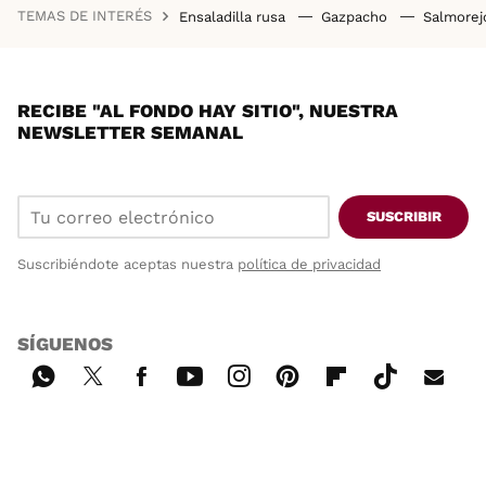
TEMAS DE INTERÉS
Ensaladilla rusa
Gazpacho
Salmore
RECIBE "AL FONDO HAY SITIO", NUESTRA
NEWSLETTER SEMANAL
SUSCRIBIR
Suscribiéndote aceptas nuestra
política de privacidad
SÍGUENOS
Wh
Twi
Fac
You
Inst
Pint
Flip
Tikt
E-
ats
tter
ebo
tub
agr
ere
boa
ok
mai
App
ok
e
am
st
rd
l