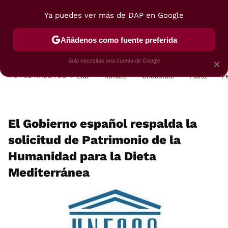
Ya puedes ver más de DAP en Google
MENÚ
NUEVO
Añádenos como fuente preferida
POSTRES
VIAJES
SELECCIÓN
VEGUI
Solo necesitas una cuenta de Google
×
HOY SE HABLA DE
Lidl
Tomate
Chocolate
Pasta
P
El Gobierno español respalda la
solicitud de Patrimonio de la
Humanidad para la Dieta
Mediterránea