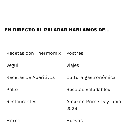
Wh
Twi
Fac
You
Inst
Pint
Flip
Tikt
E-
ats
tter
ebo
tub
agr
ere
boa
ok
mai
App
ok
e
am
st
rd
l
EN DIRECTO AL PALADAR HABLAMOS DE...
Recetas con Thermomix
Postres
Vegui
Viajes
Recetas de Aperitivos
Cultura gastronómica
Pollo
Recetas Saludables
Restaurantes
Amazon Prime Day junio
2026
Horno
Huevos