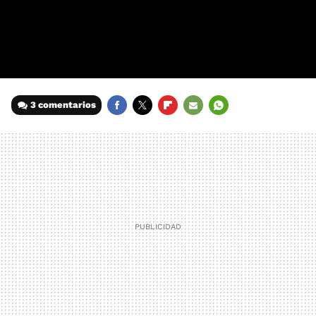
3 comentarios
FACEBOOK
TWITTER
FLIPBOARD
E-
WHATSAPP
MAIL