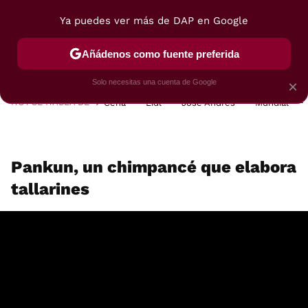
Ya puedes ver más de DAP en Google
MENÚ
NUEVO
Añádenos como fuente preferida
POSTRES
VIAJES
SELECCIÓN
VEGUI
Solo necesitas una cuenta de Google
×
HOY SE HABLA DE
Cena
Lidl
José Andrés
Mundial
Pankun, un chimpancé que elabora
tallarines