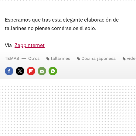
Esperamos que tras esta elegante elaboración de
tallarines no piense comérselos él solo.
Vía |
Zappinternet
TEMAS
Otros
tallarines
Cocina japonesa
víde
FACEBOOK
TWITTER
FLIPBOARD
E-
WHATSAPP
MAIL