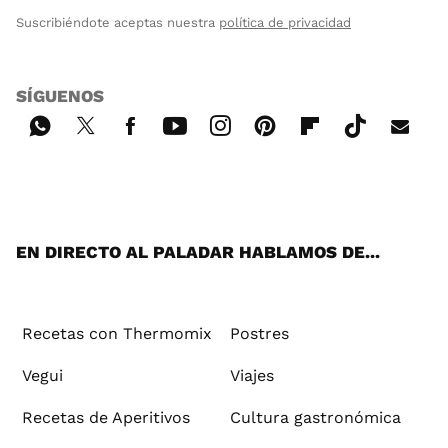
Suscribiéndote aceptas nuestra
política de privacidad
SÍGUENOS
Wh
Twi
Fac
You
Inst
Pint
Flip
Tikt
E-
ats
tter
ebo
tub
agr
ere
boa
ok
mai
App
ok
e
am
st
rd
l
EN DIRECTO AL PALADAR HABLAMOS DE...
Recetas con Thermomix
Postres
Vegui
Viajes
Recetas de Aperitivos
Cultura gastronómica