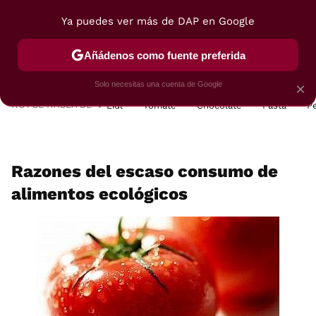
Ya puedes ver más de DAP en Google
MENÚ
NUEVO
Añádenos como fuente preferida
POSTRES
VIAJES
SELECCIÓN
VEGUI
Solo necesitas una cuenta de Google
×
HOY SE HABLA DE
Lidl
Tomate
Chocolate
Pasta
P
Razones del escaso consumo de
alimentos ecológicos