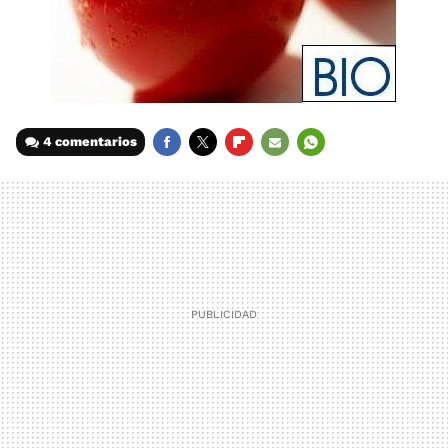
4 comentarios
FACEBOOK
TWITTER
FLIPBOARD
E-
WHATSAPP
MAIL