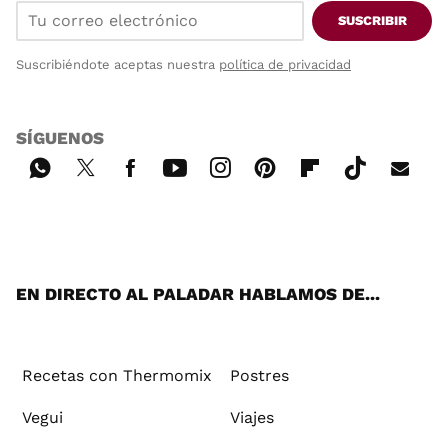
SUSCRIBIR
Suscribiéndote aceptas nuestra
política de privacidad
SÍGUENOS
Wh
Twi
Fac
You
Inst
Pint
Flip
Tikt
E-
ats
tter
ebo
tub
agr
ere
boa
ok
mai
App
ok
e
am
st
rd
l
EN DIRECTO AL PALADAR HABLAMOS DE...
Recetas con Thermomix
Postres
Vegui
Viajes