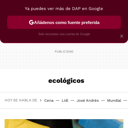
Ya puedes ver más de DAP en Google
MENÚ
NUEVO
Añádenos como fuente preferida
POSTRES
VIAJES
SELECCIÓN
VEGUI
Solo necesitas una cuenta de Google
×
ecológicos
HOY SE HABLA DE
Cena
Lidl
José Andrés
Mundial