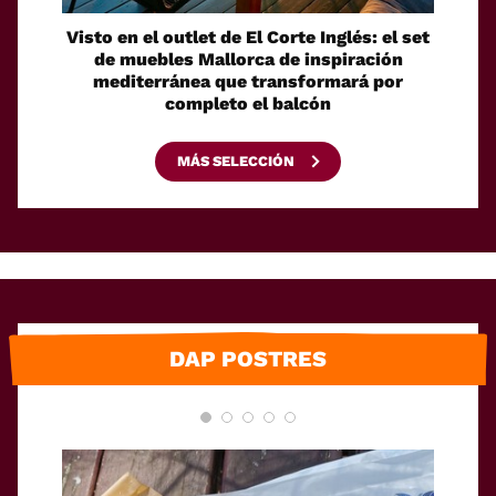
Visto en el outlet de El Corte Inglés: el set
Discr
de muebles Mallorca de inspiración
bolsa
mediterránea que transformará por
ide
completo el balcón
MÁS SELECCIÓN
DAP POSTRES