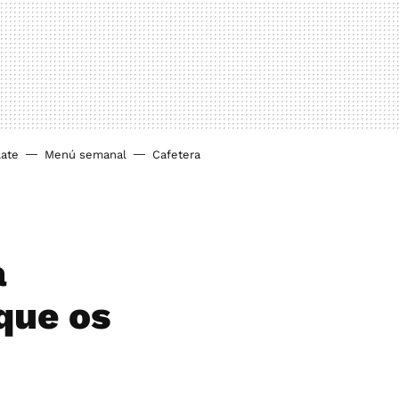
ate
Menú semanal
Cafetera
a
 que os