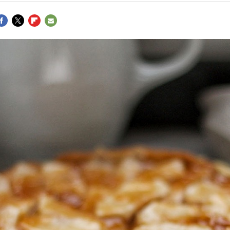
ACEBOOK
TWITTER
FLIPBOARD
E-
MAIL