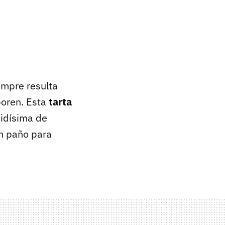
iempre resulta
poren. Esta
tarta
pidísima de
n paño para