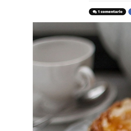
1 comentario
F