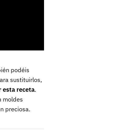
bién podéis
ra sustituirlos,
r esta receta
.
en moldes
n preciosa.