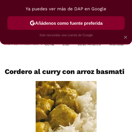
Ya puedes ver más de DAP en Google
MENÚ
NUEVO
Añádenos como fuente preferida
POSTRES
VIAJES
SELECCIÓN
VEGUI
Solo necesitas una cuenta de Google
×
HOY SE HABLA DE
Cena
Lidl
José Andrés
Mundial
Cordero al curry con arroz basmati