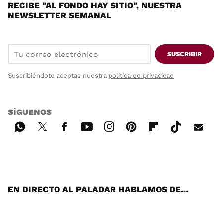
RECIBE "AL FONDO HAY SITIO", NUESTRA
NEWSLETTER SEMANAL
SUSCRIBIR
Suscribiéndote aceptas nuestra
política de privacidad
SÍGUENOS
Wh
Twi
Fac
You
Inst
Pint
Flip
Tikt
E-
ats
tter
ebo
tub
agr
ere
boa
ok
mai
App
ok
e
am
st
rd
l
EN DIRECTO AL PALADAR HABLAMOS DE...