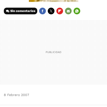
Sin comentarios
FACEBOOK
TWITTER
FLIPBOARD
E-
WHATSAPP
MAIL
8 Febrero 2007