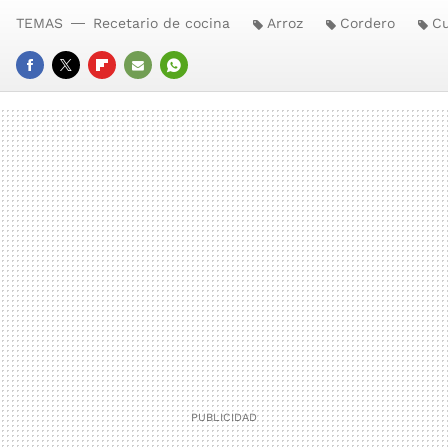
TEMAS
Recetario de cocina
Arroz
Cordero
Cu
FACEBOOK
TWITTER
FLIPBOARD
E-
WHATSAPP
MAIL