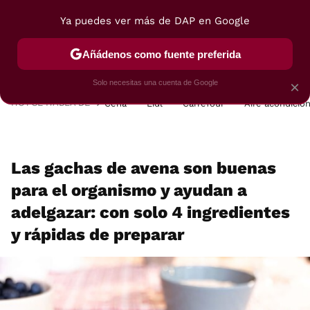
Ya puedes ver más de DAP en Google
MENÚ
NUEVO
Añádenos como fuente preferida
POSTRES
VIAJES
SELECCIÓN
VEGUI
Solo necesitas una cuenta de Google
×
HOY SE HABLA DE
Cena
Lidl
Carrefour
Aire acondicio
Las gachas de avena son buenas
para el organismo y ayudan a
adelgazar: con solo 4 ingredientes
y rápidas de preparar