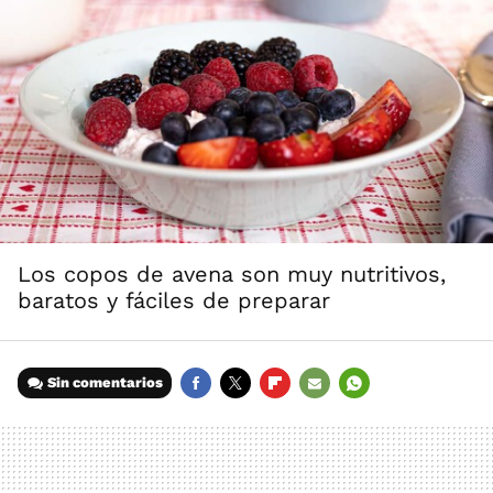
Los copos de avena son muy nutritivos,
baratos y fáciles de preparar
Sin comentarios
FACEBOOK
TWITTER
FLIPBOARD
E-
WHATSAPP
MAIL