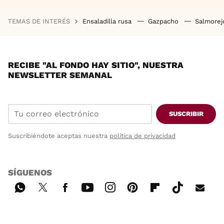
TEMAS DE INTERÉS
Ensaladilla rusa
Gazpacho
Salmore
RECIBE "AL FONDO HAY SITIO", NUESTRA
NEWSLETTER SEMANAL
SUSCRIBIR
Suscribiéndote aceptas nuestra
política de privacidad
SÍGUENOS
Wh
Twi
Fac
You
Inst
Pint
Flip
Tikt
E-
ats
tter
ebo
tub
agr
ere
boa
ok
mai