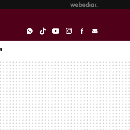
I
WHATSAPP
TIKTOK
YOUTUBE
INSTAGRAM
FACEBOOK
E-
MAIL