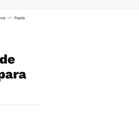
ona
Pasta
 de
 para