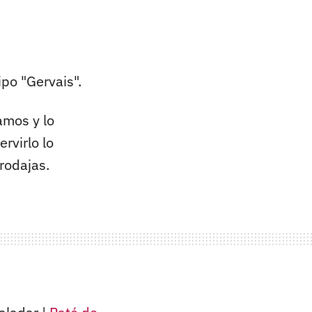
po "Gervais".
amos y lo
rvirlo lo
rodajas.