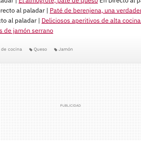
ladar |
El almogrote, paté de queso
En Directo al p
recto al paladar |
Paté de berenjena, una verdader
to al paladar |
Deliciosos aperitivos de alta cocina
os de jamón serrano
 de cocina
Queso
Jamón