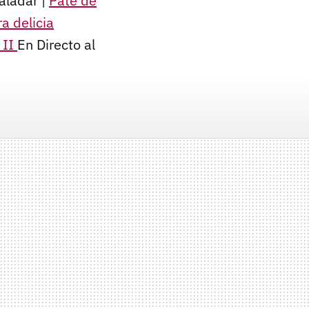
aladar |
Paté de
a delicia
 II
En Directo al