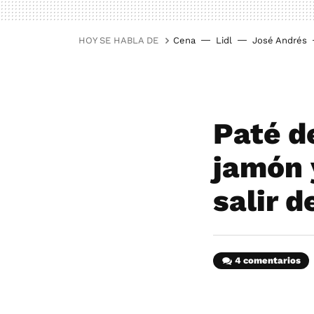
HOY SE HABLA DE
Cena
Lidl
José Andrés
Paté de
jamón 
salir d
4 comentarios