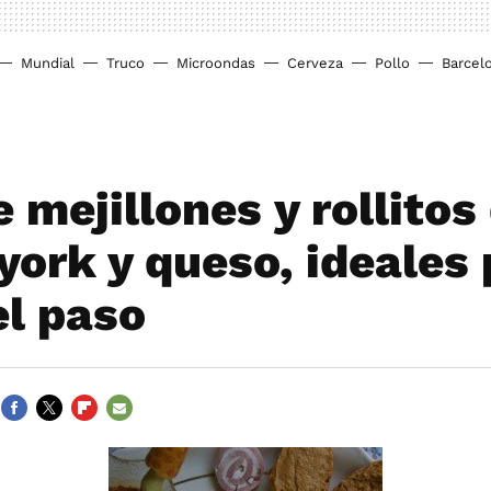
Mundial
Truco
Microondas
Cerveza
Pollo
Barcel
 mejillones y rollitos
york y queso, ideales
el paso
FACEBOOK
TWITTER
FLIPBOARD
E-
MAIL