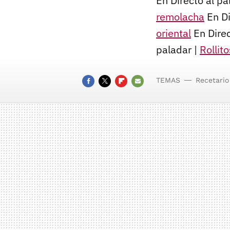
En Directo al pa
remolacha
En Di
oriental
En Direc
paladar |
Rollit
TEMAS
Recetario
FACEBOOK
TWITTER
FLIPBOARD
E-
MAIL