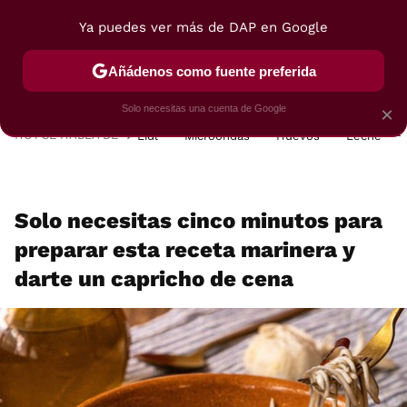
Ya puedes ver más de DAP en Google
MENÚ
NUEVO
Añádenos como fuente preferida
POSTRES
VIAJES
SELECCIÓN
VEGUI
Solo necesitas una cuenta de Google
×
HOY SE HABLA DE
Lidl
Microondas
Huevos
Leche
Solo necesitas cinco minutos para
preparar esta receta marinera y
darte un capricho de cena