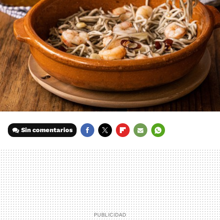
Sin comentarios
FACEBOOK
TWITTER
FLIPBOARD
E-
WHATSAPP
MAIL