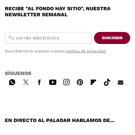
RECIBE "AL FONDO HAY SITIO", NUESTRA
NEWSLETTER SEMANAL
SUSCRIBIR
Suscribiéndote aceptas nuestra
política de privacidad
SÍGUENOS
Wh
Twi
Fac
You
Inst
Pint
Flip
Tikt
E-
ats
tter
ebo
tub
agr
ere
boa
ok
mai
App
ok
e
am
st
rd
l
EN DIRECTO AL PALADAR HABLAMOS DE...