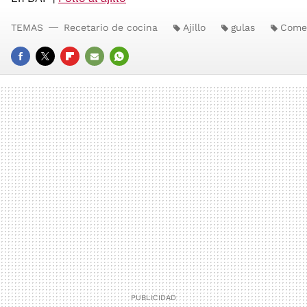
TEMAS
Recetario de cocina
Ajillo
gulas
Come
FACEBOOK
TWITTER
FLIPBOARD
E-
WHATSAPP
MAIL