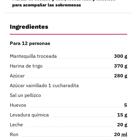
para acompañar las sobremesas
Ingredientes
Para 12 personas
Mantequilla troceada
300
g
Harina de trigo
370
g
Azúcar
280
g
Azúcar vainillado 1 cucharadita
Sal un pellizco
Huevos
5
Levadura química
15
g
Leche
20
g
Ron
20
ml