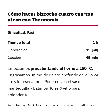
Cómo hacer bizcocho cuatro cuartos
al ron con Thermomix
Dificultad: Fácil
Tiempo total
1
h
Elaboración
15
min
Cocción
45
min
Empezamos
precalentando el horno a 180º C
.
Engrasamos un molde de aro profundo de 22 o 24
cm y lo reservamos. Ponemos en el vaso la
mantequilla y batimos 40 seg/vel 5 para
ablandarla.
Añadimos 250 g de azúcar, el azúcar vainillado o