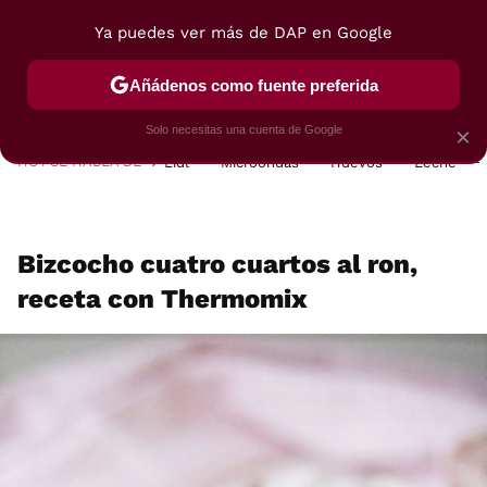
Ya puedes ver más de DAP en Google
MENÚ
NUEVO
Añádenos como fuente preferida
POSTRES
VIAJES
SELECCIÓN
VEGUI
Solo necesitas una cuenta de Google
×
HOY SE HABLA DE
Lidl
Microondas
Huevos
Leche
Bizcocho cuatro cuartos al ron,
receta con Thermomix