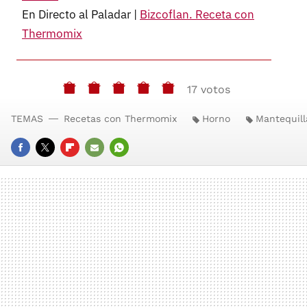
En Directo al Paladar |
Bizcoflan. Receta con
Thermomix
17 votos
TEMAS
Recetas con Thermomix
Horno
Mantequill
FACEBOOK
TWITTER
FLIPBOARD
E-
WHATSAPP
MAIL