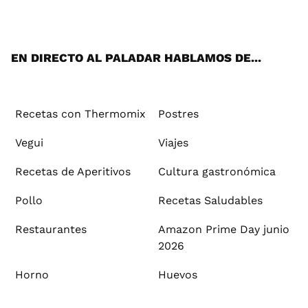
ats
tter
ebo
tub
agr
ere
boa
ok
mai
App
ok
e
am
st
rd
l
EN DIRECTO AL PALADAR HABLAMOS DE...
Recetas con Thermomix
Postres
Vegui
Viajes
Recetas de Aperitivos
Cultura gastronómica
Pollo
Recetas Saludables
Restaurantes
Amazon Prime Day junio
2026
Horno
Huevos