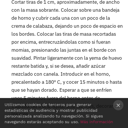
Cortar tiras de 1 cm, aproximadamente, de ancho
con la masa sobrante. Colocar sobre una bandeja
de horno y cubrir cada una con un poco de la
crema de calabaza, dejando un poco de espacio en
los bordes. Colocar las tiras de masa recortadas
por encima, entrecruzándolas como si fueran
momias, presionando las juntas en el borde con
suavidad. Pintar ligeramente con la yema de huevo
restante batida y, si se desea, añadir azúcar
mezclado con canela. Introducir en el horno,
precalentado a 180º C, y cocer 15 minutos o hasta
que se hayan dorado. Esperar a que se enfríen
unos 5 minutos fuera del horno antes de
Utilizamos cookies de terceros para generar
trasladarlas a una rejilla. Una vez frías, decorar con
estadísticas de audiencia y mostrar publicidad
los ojos.
×
personalizada analizando tu navegación. Si sigues
navegando estarás aceptando su uso.
Más información