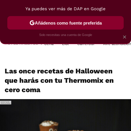
Ya puedes ver más de DAP en Google
MENÚ
NUEVO
Añádenos como fuente preferida
POSTRES
VIAJES
SELECCIÓN
VEGUI
Solo necesitas una cuenta de Google
×
HOY SE HABLA DE
Cena
Lidl
Carrefour
Aire acondicio
Las once recetas de Halloween
que harás con tu Thermomix en
cero coma