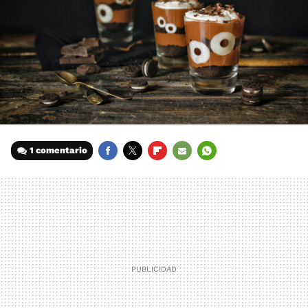
1 comentario
FACEBOOK
TWITTER
FLIPBOARD
E-
WHATSAPP
MAIL