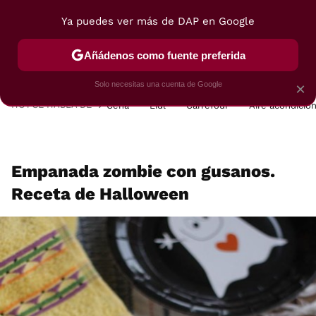
Ya puedes ver más de DAP en Google
MENÚ
NUEVO
Añádenos como fuente preferida
POSTRES
VIAJES
SELECCIÓN
VEGUI
Solo necesitas una cuenta de Google
×
HOY SE HABLA DE
Cena
Lidl
Carrefour
Aire acondicio
Empanada zombie con gusanos.
Receta de Halloween