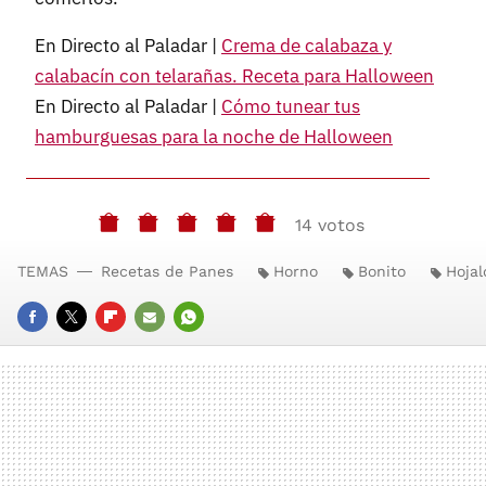
En Directo al Paladar |
Crema de calabaza y
calabacín con telarañas. Receta para Halloween
En Directo al Paladar |
Cómo tunear tus
hamburguesas para la noche de Halloween
14 votos
TEMAS
Recetas de Panes
Horno
Bonito
Hojal
FACEBOOK
TWITTER
FLIPBOARD
E-
WHATSAPP
MAIL