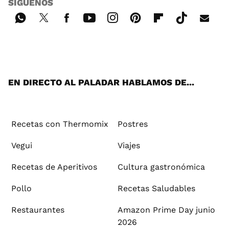
SÍGUENOS
Wh
Twi
Fac
You
Inst
Pint
Flip
Tikt
E-
ats
tter
ebo
tub
agr
ere
boa
ok
mai
App
ok
e
am
st
rd
l
EN DIRECTO AL PALADAR HABLAMOS DE...
Recetas con Thermomix
Postres
Vegui
Viajes
Recetas de Aperitivos
Cultura gastronómica
Pollo
Recetas Saludables
Restaurantes
Amazon Prime Day junio
2026