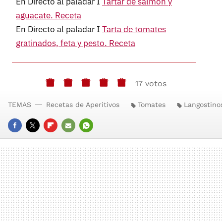
En Directo al paladar I
Tartar de salmón y
aguacate. Receta
En Directo al paladar I
Tarta de tomates
gratinados, feta y pesto. Receta
17 votos
TEMAS
Recetas de Aperitivos
Tomates
Langostino
FACEBOOK
TWITTER
FLIPBOARD
E-
WHATSAPP
MAIL