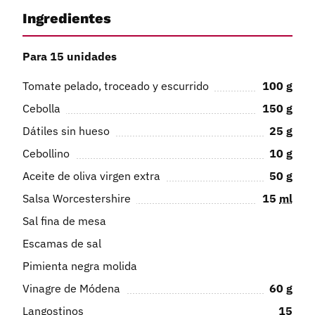
Ingredientes
Para 15 unidades
Tomate pelado, troceado y escurrido
100
g
Cebolla
150
g
Dátiles sin hueso
25
g
Cebollino
10
g
Aceite de oliva virgen extra
50
g
Salsa Worcestershire
15
ml
Sal fina de mesa
Escamas de sal
Pimienta negra molida
Vinagre de Módena
60
g
Langostinos
15