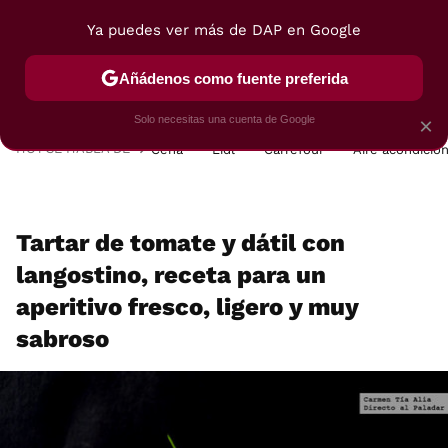
Ya puedes ver más de DAP en Google
MENÚ
NUEVO
Añádenos como fuente preferida
POSTRES
VIAJES
SELECCIÓN
VEGUI
Solo necesitas una cuenta de Google
×
HOY SE HABLA DE
Cena
Lidl
Carrefour
Aire acondicio
Tartar de tomate y dátil con
langostino, receta para un
aperitivo fresco, ligero y muy
sabroso