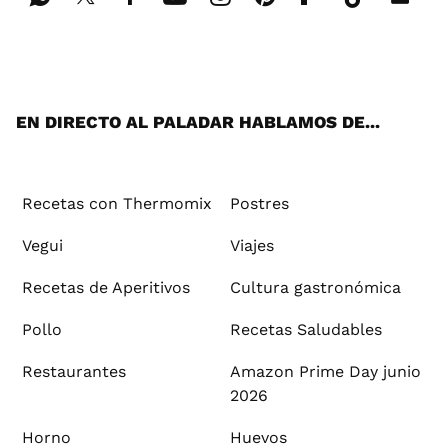
Wh
Twi
Fac
You
Inst
Pint
Flip
Tikt
E-
ats
tter
ebo
tub
agr
ere
boa
ok
mai
App
ok
e
am
st
rd
l
EN DIRECTO AL PALADAR HABLAMOS DE...
Recetas con Thermomix
Postres
Vegui
Viajes
Recetas de Aperitivos
Cultura gastronómica
Pollo
Recetas Saludables
Restaurantes
Amazon Prime Day junio
2026
Horno
Huevos