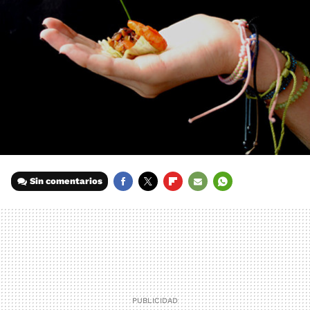
Sin comentarios
FACEBOOK
TWITTER
FLIPBOARD
E-
WHATSAPP
MAIL