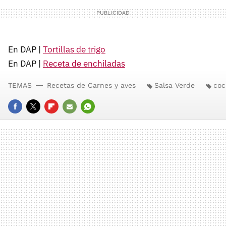
En DAP |
Tortillas de trigo
En DAP |
Receta de enchiladas
TEMAS
Recetas de Carnes y aves
Salsa Verde
coc
FACEBOOK
TWITTER
FLIPBOARD
E-
WHATSAPP
MAIL