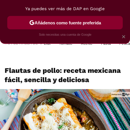
Ya puedes ver más de DAP en Google
MENÚ
NUEVO
Añádenos como fuente preferida
POSTRES
VIAJES
SELECCIÓN
VEGUI
Solo necesitas una cuenta de Google
×
HOY SE HABLA DE
Lidl
Tomate
Aceite
Pasta
Pesc
Flautas de pollo: receta mexicana
fácil, sencilla y deliciosa