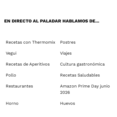
ats
tter
ebo
tub
agr
ere
boa
ok
mai
App
ok
e
am
st
rd
l
EN DIRECTO AL PALADAR HABLAMOS DE...
Recetas con Thermomix
Postres
Vegui
Viajes
Recetas de Aperitivos
Cultura gastronómica
Pollo
Recetas Saludables
Restaurantes
Amazon Prime Day junio
2026
Horno
Huevos