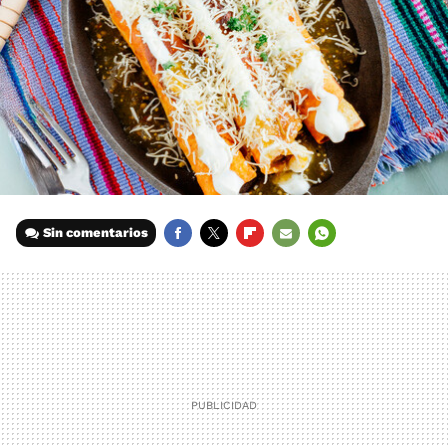
Sin comentarios
FACEBOOK
TWITTER
FLIPBOARD
E-
WHATSAPP
MAIL