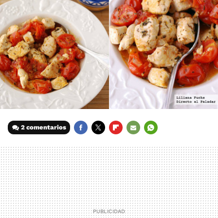
2 comentarios
FACEBOOK
TWITTER
FLIPBOARD
E-
WHATSAPP
MAIL