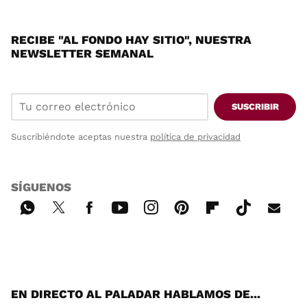
RECIBE "AL FONDO HAY SITIO", NUESTRA
NEWSLETTER SEMANAL
SUSCRIBIR
Suscribiéndote aceptas nuestra
política de privacidad
SÍGUENOS
Wh
Twi
Fac
You
Inst
Pint
Flip
Tikt
E-
ats
tter
ebo
tub
agr
ere
boa
ok
mai
App
ok
e
am
st
rd
l
EN DIRECTO AL PALADAR HABLAMOS DE...