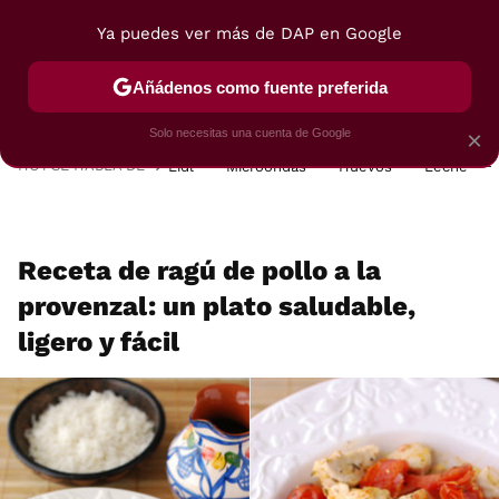
Ya puedes ver más de DAP en Google
MENÚ
NUEVO
Añádenos como fuente preferida
POSTRES
VIAJES
SELECCIÓN
VEGUI
Solo necesitas una cuenta de Google
×
HOY SE HABLA DE
Lidl
Microondas
Huevos
Leche
Receta de ragú de pollo a la
provenzal: un plato saludable,
ligero y fácil