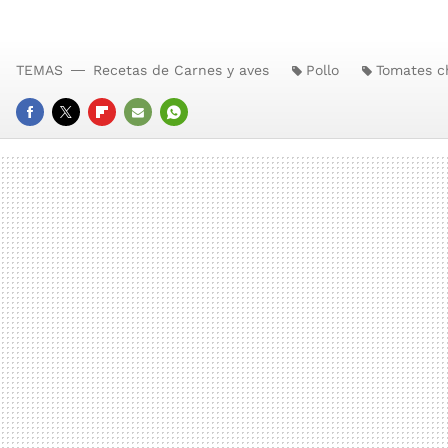
TEMAS
Recetas de Carnes y aves
Pollo
Tomates c
FACEBOOK
TWITTER
FLIPBOARD
E-
WHATSAPP
MAIL