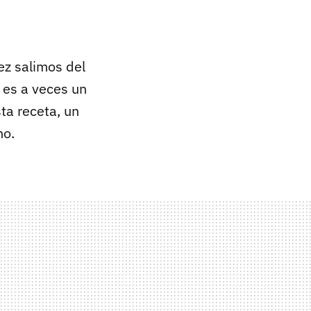
ez salimos del
es a veces un
ta receta, un
no.