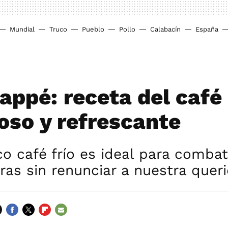
Mundial
Truco
Pueblo
Pollo
Calabacín
España
rappé: receta del caf
so y refrescante
co café frío es ideal para combati
as sin renunciar a nuestra queri
FACEBOOK
TWITTER
FLIPBOARD
E-