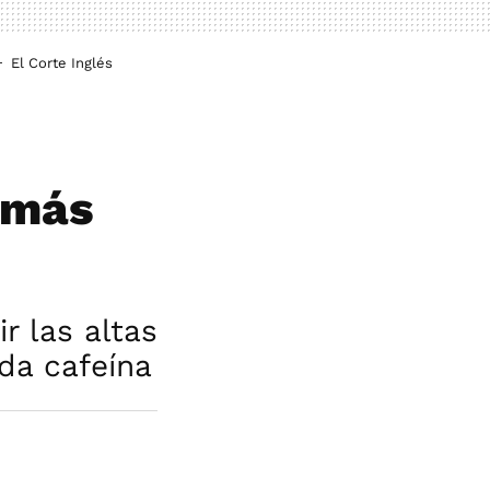
El Corte Inglés
é más
r las altas
da cafeína