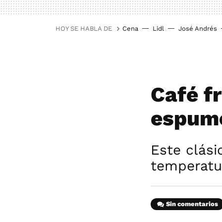
HOY SE HABLA DE
Cena
Lidl
José Andrés
Café f
espumo
Este clási
temperatur
Sin comentarios