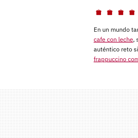
En un mundo tan
cafe con leche
,
auténtico reto s
frappuccino com