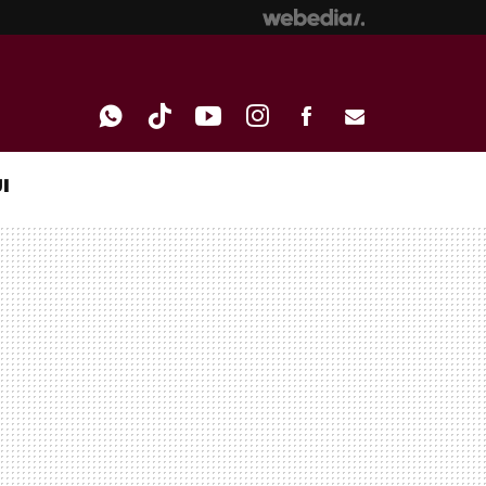
I
WHATSAPP
TIKTOK
YOUTUBE
INSTAGRAM
FACEBOOK
E-
MAIL